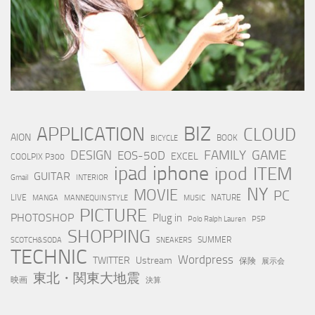
BIZ
APPLICATION
CLOUD
AION
BOOK
BICYCLE
FAMILY
GAME
DESIGN
EOS-50D
EXCEL
COOLPIX P300
iphone
ipad
ipod
ITEM
GUITAR
Gmail
INTERIOR
NY
MOVIE
PC
LIVE
NATURE
MANGA
MANNEQUIN STYLE
MUSIC
PICTURE
PHOTOSHOP
Plug in
Polo Ralph Lauren
PSP
SHOPPING
SUMMER
SCOTCH&SODA
SNEAKERS
TECHNIC
Wordpress
TWITTER
Ustream
保険
展示会
東北・関東大地震
映画
決算