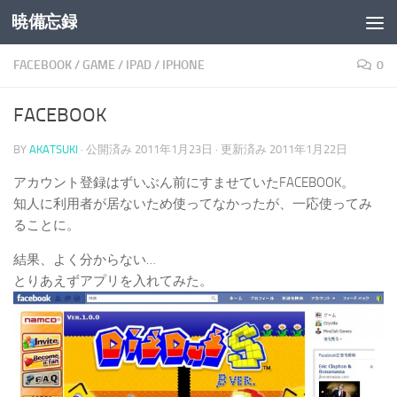
暁備忘録
コンテンツへスキップ
FACEBOOK
/
GAME
/
IPAD
/
IPHONE
0
FACEBOOK
BY
AKATSUKI
· 公開済み
2011年1月23日
· 更新済み
2011年1月22日
アカウント登録はずいぶん前にすませていたFACEBOOK。
知人に利用者が居ないため使ってなかったが、一応使ってみ
ることに。
結果、よく分からない…
とりあえずアプリを入れてみた。