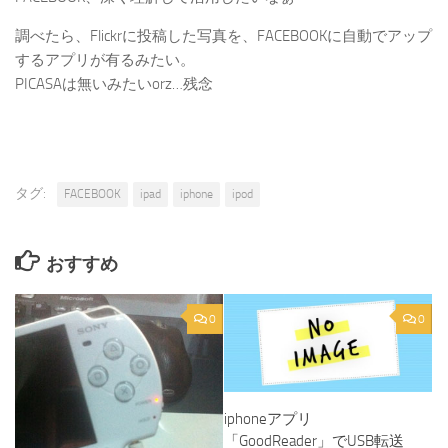
調べたら、Flickrに投稿した写真を、FACEBOOKに自動でアップ
するアプリが有るみたい。
PICASAは無いみたいorz…残念
タグ:
FACEBOOK
ipad
iphone
ipod
おすすめ
0
0
iphoneアプリ
「GoodReader」でUSB転送