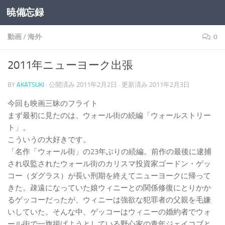
暁備忘録
コンテンツへスキップ
動画
/
海外
0
2011年ニューヨーク出張
BY
AKATSUKI
· 公開済み
2011年2月2日
· 更新済み
2011年2月3日
今回も映画三昧のフライト
まず最初に見たのは、ウォール街の続編「ウォールストリー
ト」。
こういうの大好きです。
「名作「ウォール街」の23年ぶりの続編。前作の最後に逮捕
され収監されたウォール街のカリスマ投資家ゴードン・ゲッ
コー（ダグラス）が長い刑期を終えてニューヨークに帰って
きた。疎遠になっていた娘ウィニーとの関係修復にとりかか
るゲッコーだったが、ウィニーは強欲な犯罪者の父親を毛嫌
いしていた。そんな中、ゲッコーはウィニーの婚約者でウォ
ール街で一旗揚げようとしている野心家の青年ジェイコブと