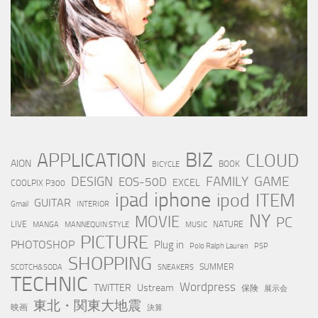
BIZ
APPLICATION
CLOUD
AION
BOOK
BICYCLE
FAMILY
GAME
DESIGN
EOS-50D
EXCEL
COOLPIX P300
iphone
ipad
ipod
ITEM
GUITAR
Gmail
INTERIOR
NY
MOVIE
PC
LIVE
NATURE
MANGA
MANNEQUIN STYLE
MUSIC
PICTURE
PHOTOSHOP
Plug in
Polo Ralph Lauren
PSP
SHOPPING
SUMMER
SCOTCH&SODA
SNEAKERS
TECHNIC
Wordpress
TWITTER
Ustream
保険
展示会
東北・関東大地震
映画
決算