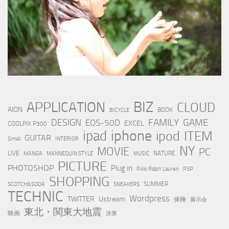
BIZ
APPLICATION
CLOUD
AION
BOOK
BICYCLE
FAMILY
GAME
DESIGN
EOS-50D
EXCEL
COOLPIX P300
iphone
ipad
ipod
ITEM
GUITAR
Gmail
INTERIOR
NY
MOVIE
PC
LIVE
NATURE
MANGA
MANNEQUIN STYLE
MUSIC
PICTURE
PHOTOSHOP
Plug in
Polo Ralph Lauren
PSP
SHOPPING
SUMMER
SCOTCH&SODA
SNEAKERS
TECHNIC
Wordpress
TWITTER
Ustream
保険
展示会
東北・関東大地震
映画
決算