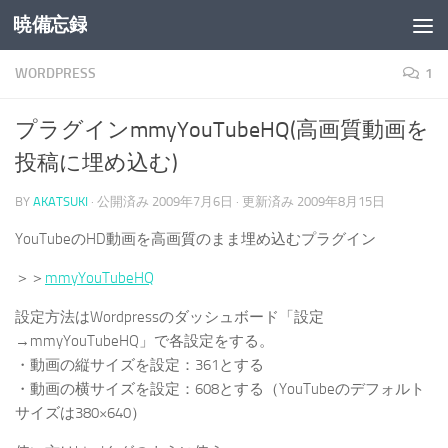
暁備忘録
コンテンツへスキップ
WORDPRESS
1
プラグインmmyYouTubeHQ(高画質動画を
投稿に埋め込む)
BY
AKATSUKI
· 公開済み
2009年7月6日
· 更新済み
2009年8月15日
YouTubeのHD動画を高画質のまま埋め込むプラグイン
＞＞
mmyYouTubeHQ
設定方法はWordpressのダッシュボード「設定
→mmyYouTubeHQ」で各設定をする。
・動画の縦サイズを設定：361とする
・動画の横サイズを設定：608とする（YouTubeのデフォルト
サイズは380×640）