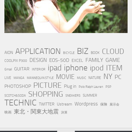
BIZ
APPLICATION
CLOUD
AION
BOOK
BICYCLE
FAMILY
GAME
DESIGN
EOS-50D
EXCEL
COOLPIX P300
iphone
ipad
ipod
ITEM
GUITAR
Gmail
INTERIOR
NY
MOVIE
PC
LIVE
NATURE
MANGA
MANNEQUIN STYLE
MUSIC
PICTURE
PHOTOSHOP
Plug in
Polo Ralph Lauren
PSP
SHOPPING
SUMMER
SCOTCH&SODA
SNEAKERS
TECHNIC
Wordpress
TWITTER
Ustream
保険
展示会
東北・関東大地震
映画
決算