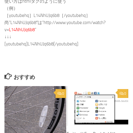
使い方はhtmlタグのように使う
（例）
［youtubehq］L14NhUJq6b8［/youtubehq］
尚”L14NhUJq6b8″は”http://www.youtube.com/watch?
v=
L14NhUJq6b8
”
↓↓↓
[youtubehq]L14NhUJq6b8[/youtubehq]
おすすめ
0
0