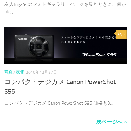
友人Big244のフォトギャラリーページを見たときに、何か
plug ...
0
写真
/
家電
2010年12月27日
コンパクトデジカメ Canon PowerShot
S95
コンパクトデジカメ Canon PowerShot S95 価格も3...
次ページへ »