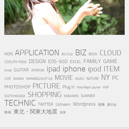
BIZ
APPLICATION
CLOUD
AION
BOOK
BICYCLE
FAMILY
GAME
DESIGN
EOS-50D
EXCEL
COOLPIX P300
iphone
ipad
ipod
ITEM
GUITAR
Gmail
INTERIOR
NY
MOVIE
PC
LIVE
NATURE
MANGA
MANNEQUIN STYLE
MUSIC
PICTURE
PHOTOSHOP
Plug in
Polo Ralph Lauren
PSP
SHOPPING
SUMMER
SCOTCH&SODA
SNEAKERS
TECHNIC
Wordpress
TWITTER
Ustream
保険
展示会
東北・関東大地震
映画
決算