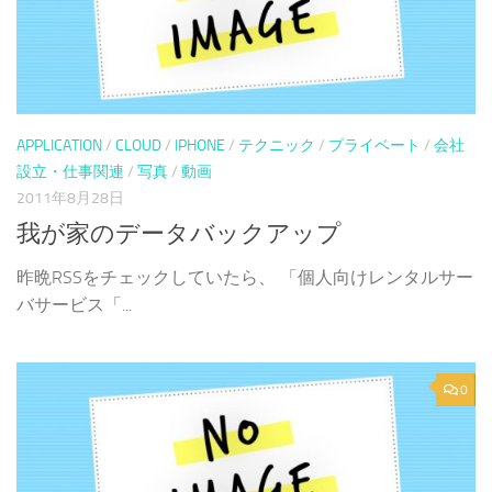
APPLICATION
/
CLOUD
/
IPHONE
/
テクニック
/
プライベート
/
会社
設立・仕事関連
/
写真
/
動画
2011年8月28日
我が家のデータバックアップ
昨晩RSSをチェックしていたら、 「個人向けレンタルサー
バサービス「...
0