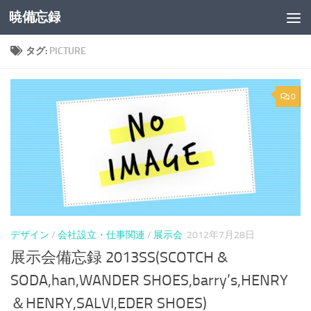
暁備忘録
コンテンツへスキップ
タグ:
PICTURE
0
デザイン
/
会社設立・仕事関連
/
展示会
2012年7月28日
展示会備忘録 2013SS(SCOTCH &
SODA,han,WANDER SHOES,barry’s,HENRY
＆HENRY,SALVI,EDER SHOES)