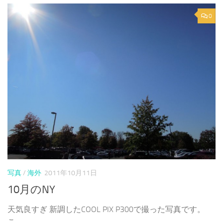
0
写真
/
海外
2011年10月11日
10月のNY
天気良すぎ 新調したCOOL PIX P300で撮った写真です。
こ...