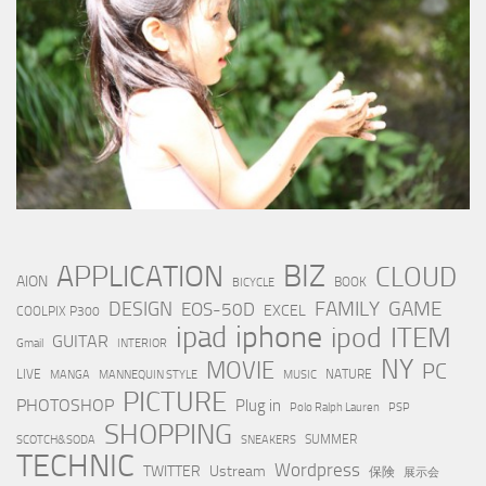
BIZ
APPLICATION
CLOUD
AION
BOOK
BICYCLE
FAMILY
GAME
DESIGN
EOS-50D
EXCEL
COOLPIX P300
iphone
ipad
ipod
ITEM
GUITAR
Gmail
INTERIOR
NY
MOVIE
PC
LIVE
NATURE
MANGA
MANNEQUIN STYLE
MUSIC
PICTURE
PHOTOSHOP
Plug in
Polo Ralph Lauren
PSP
SHOPPING
SUMMER
SCOTCH&SODA
SNEAKERS
TECHNIC
Wordpress
TWITTER
Ustream
保険
展示会