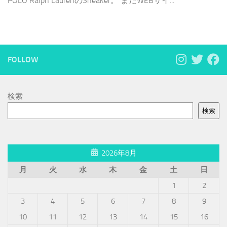
POLO Ralph LaurenのSneaker。 まだWEBサイ...
FOLLOW
検索
検索
2026年8月
月
火
水
木
金
土
日
1
2
3
4
5
6
7
8
9
10
11
12
13
14
15
16