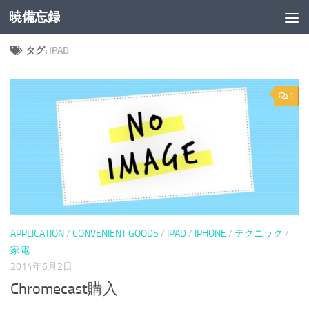
暁備忘録
コンテンツへスキップ
タグ:
IPAD
1
APPLICATION
/
CONVENIENT GOODS
/
IPAD
/
IPHONE
/
テクニック
/
家電
2014年6月2日
Chromecast購入