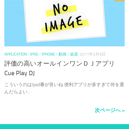
APPLICATION
/
IPAD
/
IPHONE
/
動画
/
楽器
2011年3月9日
評価の高いオールインワンＤＪアプリ
Cue Play DJ
こういうのはIpad番が良いね 便利アプリが多すぎて何を選
んだらよい...
次ページへ »