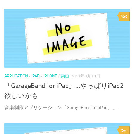
0
APPLICATION
/
IPAD
/
IPHONE
/
動画
2011年3月10日
「GarageBand for iPad」…やっぱりiPad2
欲しいかも
音楽制作アプリケーション「GarageBand for iPad」。...
0