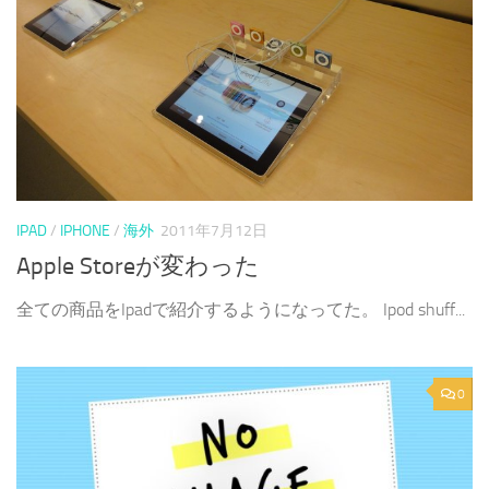
IPAD
/
IPHONE
/
海外
2011年7月12日
Apple Storeが変わった
全ての商品をIpadで紹介するようになってた。 Ipod shuff...
0