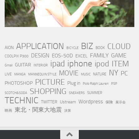
BIZ
APPLICATION
CLOUD
AION
BOOK
BICYCLE
FAMILY
GAME
DESIGN
EOS-50D
EXCEL
COOLPIX P300
iphone
ipad
ipod
ITEM
GUITAR
Gmail
INTERIOR
NY
MOVIE
PC
LIVE
NATURE
MANGA
MANNEQUIN STYLE
MUSIC
PICTURE
PHOTOSHOP
Plug in
Polo Ralph Lauren
PSP
SHOPPING
SUMMER
SCOTCH&SODA
SNEAKERS
TECHNIC
Wordpress
TWITTER
Ustream
保険
展示会
東北・関東大地震
映画
決算