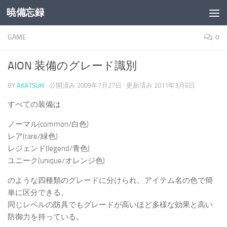
暁備忘録
コンテンツへスキップ
GAME
0
AION 装備のグレード識別
BY
AKATSUKI
· 公開済み
2009年7月27日
· 更新済み
2011年3月6日
すべての装備は
ノーマル(common/白色)
レア(rare/緑色)
レジェンド(legend/青色)
ユニーク(unique/オレンジ色)
のような四種類のグレードに分けられ、アイテム名の色で簡
単に区分できる。
同じレベルの防具でもグレードが高いほど多様な効果と高い
防御力を持っている。