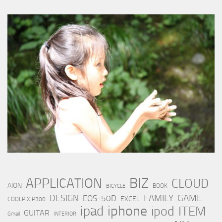
BIZ
APPLICATION
CLOUD
AION
BOOK
BICYCLE
FAMILY
GAME
DESIGN
EOS-50D
EXCEL
COOLPIX P300
iphone
ipad
ipod
ITEM
GUITAR
Gmail
INTERIOR