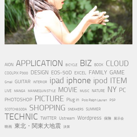
BIZ
APPLICATION
CLOUD
AION
BOOK
BICYCLE
FAMILY
GAME
DESIGN
EOS-50D
EXCEL
COOLPIX P300
iphone
ipad
ipod
ITEM
GUITAR
Gmail
INTERIOR
NY
MOVIE
PC
LIVE
NATURE
MANGA
MANNEQUIN STYLE
MUSIC
PICTURE
PHOTOSHOP
Plug in
Polo Ralph Lauren
PSP
SHOPPING
SUMMER
SCOTCH&SODA
SNEAKERS
TECHNIC
Wordpress
TWITTER
Ustream
保険
展示会
東北・関東大地震
映画
決算