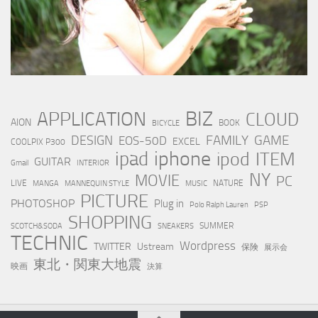
BIZ
APPLICATION
CLOUD
AION
BOOK
BICYCLE
FAMILY
GAME
DESIGN
EOS-50D
EXCEL
COOLPIX P300
iphone
ipad
ipod
ITEM
GUITAR
Gmail
INTERIOR
NY
MOVIE
PC
LIVE
NATURE
MANGA
MANNEQUIN STYLE
MUSIC
PICTURE
PHOTOSHOP
Plug in
Polo Ralph Lauren
PSP
SHOPPING
SUMMER
SCOTCH&SODA
SNEAKERS
TECHNIC
Wordpress
TWITTER
Ustream
保険
展示会
東北・関東大地震
映画
決算