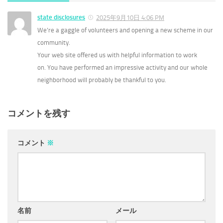
state disclosures
2025年9月10日 4:06 PM
We’re a gaggle of volunteers and opening a new scheme in our
community.
Your web site offered us with helpful information to work
on. You have performed an impressive activity and our whole
neighborhood will probably be thankful to you.
コメントを残す
コメント
※
名前
メール