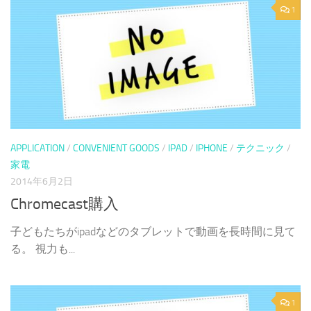
1
APPLICATION
/
CONVENIENT GOODS
/
IPAD
/
IPHONE
/
テクニック
/
家電
2014年6月2日
Chromecast購入
子どもたちがipadなどのタブレットで動画を長時間に見て
る。 視力も...
1