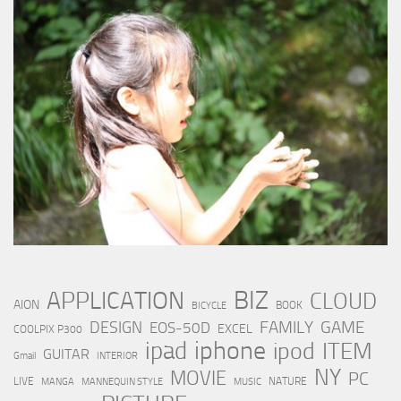
BIZ
APPLICATION
CLOUD
AION
BOOK
BICYCLE
FAMILY
GAME
DESIGN
EOS-50D
EXCEL
COOLPIX P300
iphone
ipad
ipod
ITEM
GUITAR
Gmail
INTERIOR
NY
MOVIE
PC
LIVE
NATURE
MANGA
MANNEQUIN STYLE
MUSIC