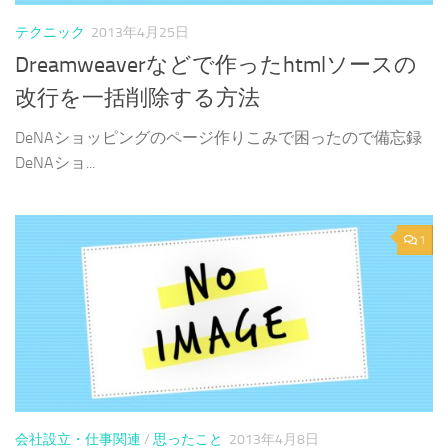
テクニック
2013年4月25日
Dreamweaverなどで作ったhtmlソースの
改行を一括削除する方法
DeNAショッピングのページ作りこみで困ったので備忘録
DeNAショ...
1
会社設立・仕事関連
/
思ったこと
2013年4月8日