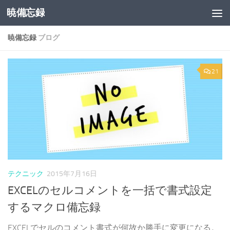
暁備忘録
コンテンツへスキップ
暁備忘録
ブログ
21
テクニック
2015年7月16日
EXCELのセルコメントを一括で書式設定
するマクロ備忘録
EXCELでセルのコメント書式が何故か勝手に変更になる。