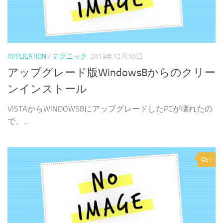
APPLICATION
/
テクニック
2013年12月10日
アップグレード版Windows8からのクリー
ンインストール
VISTAからWINDOWS8にアップグレードしたPCが壊れたの
で、...
1