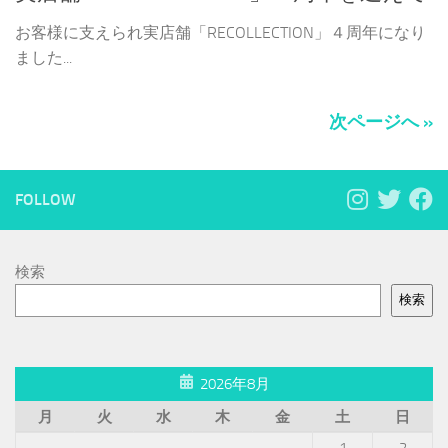
お客様に支えられ実店舗「RECOLLECTION」４周年になり
ました...
次ページへ »
FOLLOW
検索
検索
2026年8月
月
火
水
木
金
土
日
1
2