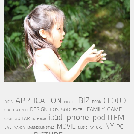
BIZ
APPLICATION
CLOUD
AION
BOOK
BICYCLE
FAMILY
GAME
DESIGN
EOS-50D
EXCEL
COOLPIX P300
iphone
ipad
ipod
ITEM
GUITAR
Gmail
INTERIOR
NY
MOVIE
PC
LIVE
NATURE
MANGA
MANNEQUIN STYLE
MUSIC