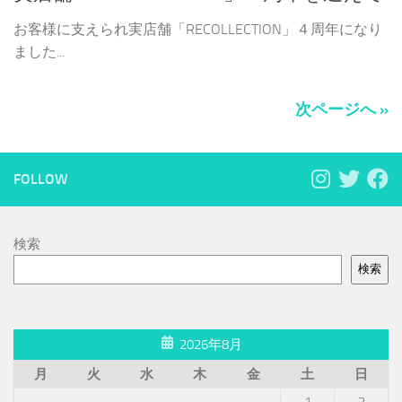
お客様に支えられ実店舗「RECOLLECTION」４周年になり
ました...
次ページへ »
FOLLOW
検索
検索
2026年8月
月
火
水
木
金
土
日
1
2