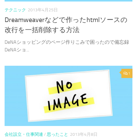
テクニック
2013年4月25日
Dreamweaverなどで作ったhtmlソースの
改行を一括削除する方法
DeNAショッピングのページ作りこみで困ったので備忘録
DeNAショ...
1
会社設立・仕事関連
/
思ったこと
2013年4月8日