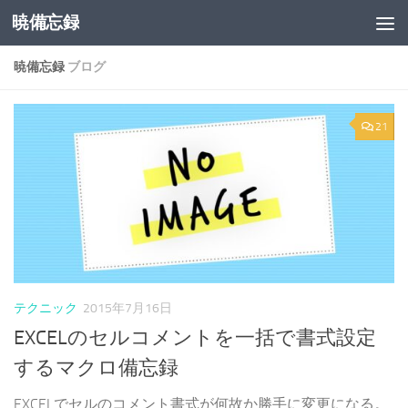
暁備忘録
コンテンツへスキップ
暁備忘録
ブログ
21
テクニック
2015年7月16日
EXCELのセルコメントを一括で書式設定
するマクロ備忘録
EXCELでセルのコメント書式が何故か勝手に変更になる。