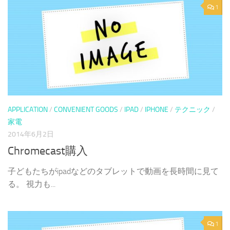
1
APPLICATION
/
CONVENIENT GOODS
/
IPAD
/
IPHONE
/
テクニック
/
家電
2014年6月2日
Chromecast購入
子どもたちがipadなどのタブレットで動画を長時間に見て
る。 視力も...
1