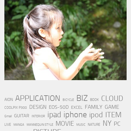
BIZ
APPLICATION
CLOUD
AION
BOOK
BICYCLE
FAMILY
GAME
DESIGN
EOS-50D
EXCEL
COOLPIX P300
iphone
ipad
ipod
ITEM
GUITAR
Gmail
INTERIOR
NY
MOVIE
PC
LIVE
NATURE
MANGA
MANNEQUIN STYLE
MUSIC