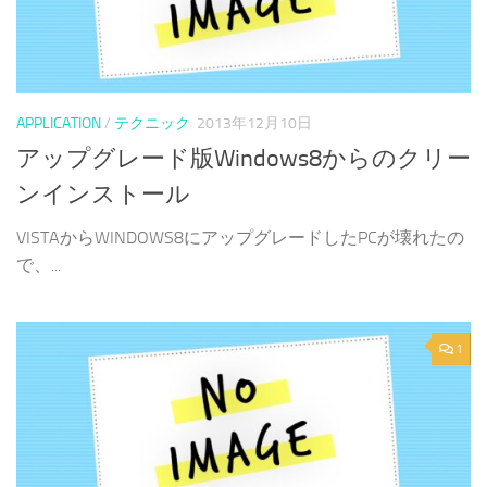
APPLICATION
/
テクニック
2013年12月10日
アップグレード版Windows8からのクリー
ンインストール
VISTAからWINDOWS8にアップグレードしたPCが壊れたの
で、...
1