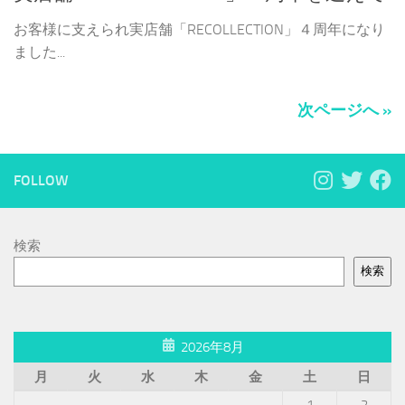
お客様に支えられ実店舗「RECOLLECTION」４周年になり
ました...
次ページへ »
FOLLOW
検索
検索
2026年8月
月
火
水
木
金
土
日
1
2