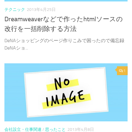
テクニック
2013年4月25日
Dreamweaverなどで作ったhtmlソースの
改行を一括削除する方法
DeNAショッピングのページ作りこみで困ったので備忘録
DeNAショ...
1
会社設立・仕事関連
/
思ったこと
2013年4月8日