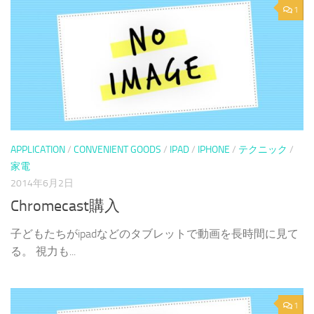
1
APPLICATION
/
CONVENIENT GOODS
/
IPAD
/
IPHONE
/
テクニック
/
家電
2014年6月2日
Chromecast購入
子どもたちがipadなどのタブレットで動画を長時間に見て
る。 視力も...
1