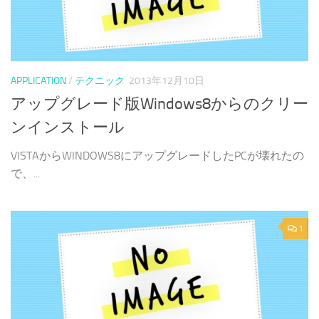
APPLICATION
/
テクニック
2013年12月10日
アップグレード版Windows8からのクリー
ンインストール
VISTAからWINDOWS8にアップグレードしたPCが壊れたの
で、...
1