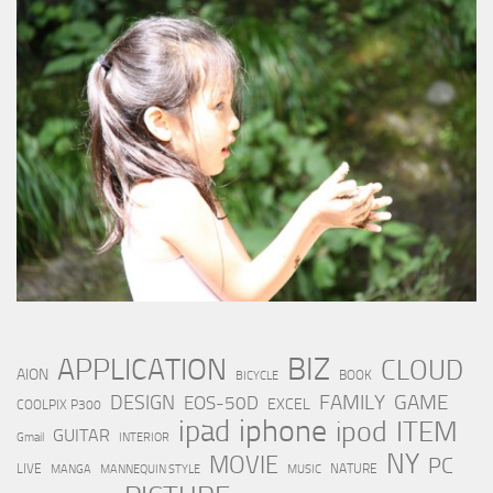
BIZ
APPLICATION
CLOUD
AION
BOOK
BICYCLE
FAMILY
GAME
DESIGN
EOS-50D
EXCEL
COOLPIX P300
iphone
ipad
ipod
ITEM
GUITAR
Gmail
INTERIOR
NY
MOVIE
PC
LIVE
NATURE
MANGA
MANNEQUIN STYLE
MUSIC