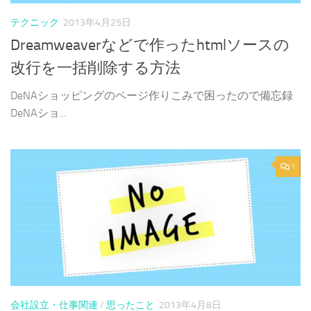
テクニック
2013年4月25日
Dreamweaverなどで作ったhtmlソースの
改行を一括削除する方法
DeNAショッピングのページ作りこみで困ったので備忘録
DeNAショ...
1
会社設立・仕事関連
/
思ったこと
2013年4月8日