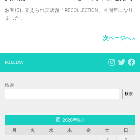
お客様に支えられ実店舗「RECOLLECTION」４周年になり
ました...
次ページへ »
FOLLOW
検索
検索
2026年8月
月
火
水
木
金
土
日
1
2