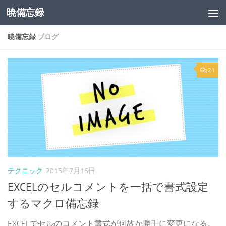
暁備忘録
コンテンツへスキップ
暁備忘録
ブログ
21
テクニック
2015年7月16日
EXCELのセルコメントを一括で書式設定
するマクロ備忘録
EXCELでセルのコメント書式が何故か勝手に変更になる。