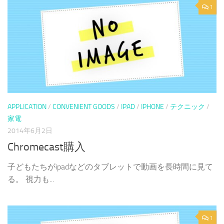
1
APPLICATION
/
CONVENIENT GOODS
/
IPAD
/
IPHONE
/
テクニック
/
家電
2014年6月2日
Chromecast購入
子どもたちがipadなどのタブレットで動画を長時間に見て
る。 視力も...
1