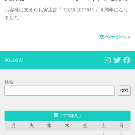
お客様に支えられ実店舗「RECOLLECTION」４周年になり
ました...
次ページへ »
FOLLOW
検索
検索
2026年8月
月
火
水
木
金
土
日
1
2