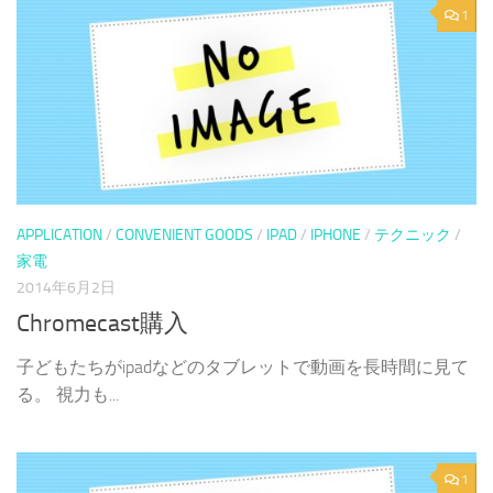
1
APPLICATION
/
CONVENIENT GOODS
/
IPAD
/
IPHONE
/
テクニック
/
家電
2014年6月2日
Chromecast購入
子どもたちがipadなどのタブレットで動画を長時間に見て
る。 視力も...
1