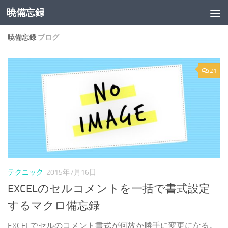
暁備忘録
コンテンツへスキップ
暁備忘録
ブログ
21
テクニック
2015年7月16日
EXCELのセルコメントを一括で書式設定
するマクロ備忘録
EXCELでセルのコメント書式が何故か勝手に変更になる。