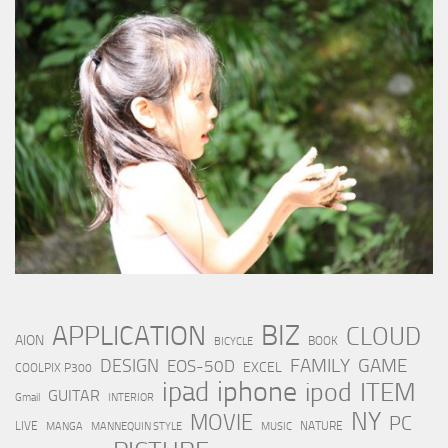
BIZ
APPLICATION
CLOUD
AION
BOOK
BICYCLE
FAMILY
GAME
DESIGN
EOS-50D
EXCEL
COOLPIX P300
iphone
ipad
ipod
ITEM
GUITAR
Gmail
INTERIOR
NY
MOVIE
PC
LIVE
NATURE
MANGA
MANNEQUIN STYLE
MUSIC