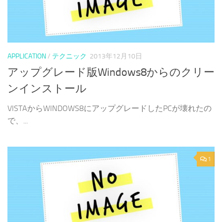
APPLICATION
/
テクニック
2013年12月10日
アップグレード版Windows8からのクリー
ンインストール
VISTAからWINDOWS8にアップグレードしたPCが壊れたの
で、...
1