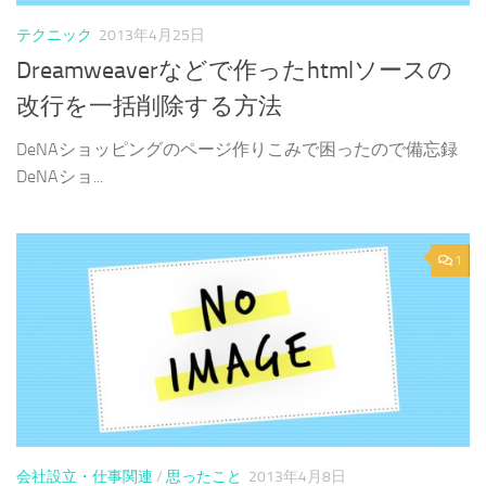
テクニック
2013年4月25日
Dreamweaverなどで作ったhtmlソースの
改行を一括削除する方法
DeNAショッピングのページ作りこみで困ったので備忘録
DeNAショ...
1
会社設立・仕事関連
/
思ったこと
2013年4月8日