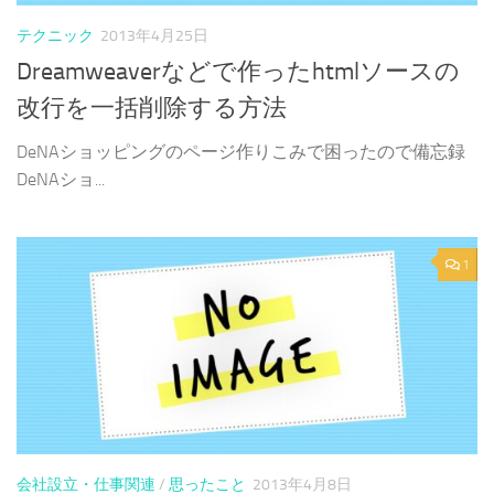
テクニック
2013年4月25日
Dreamweaverなどで作ったhtmlソースの
改行を一括削除する方法
DeNAショッピングのページ作りこみで困ったので備忘録
DeNAショ...
1
会社設立・仕事関連
/
思ったこと
2013年4月8日