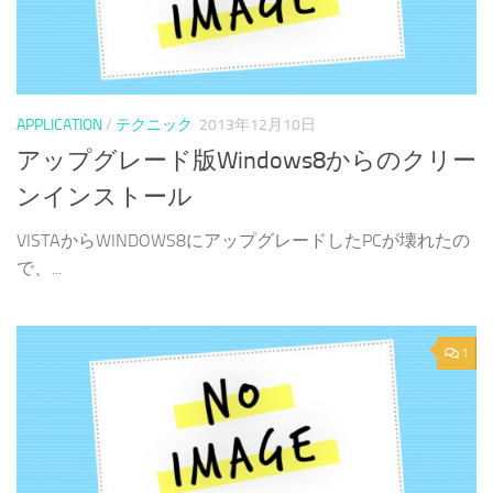
APPLICATION
/
テクニック
2013年12月10日
アップグレード版Windows8からのクリー
ンインストール
VISTAからWINDOWS8にアップグレードしたPCが壊れたの
で、...
1