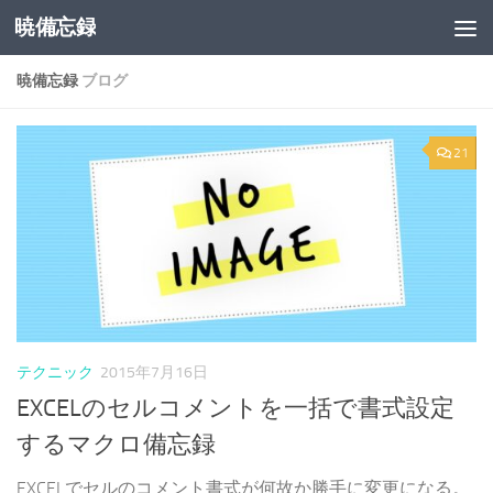
暁備忘録
コンテンツへスキップ
暁備忘録
ブログ
21
テクニック
2015年7月16日
EXCELのセルコメントを一括で書式設定
するマクロ備忘録
EXCELでセルのコメント書式が何故か勝手に変更になる。