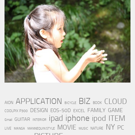
BIZ
APPLICATION
CLOUD
AION
BOOK
BICYCLE
FAMILY
GAME
DESIGN
EOS-50D
EXCEL
COOLPIX P300
iphone
ipad
ipod
ITEM
GUITAR
Gmail
INTERIOR
NY
MOVIE
PC
LIVE
NATURE
MANGA
MANNEQUIN STYLE
MUSIC