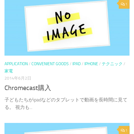
1
APPLICATION
/
CONVENIENT GOODS
/
IPAD
/
IPHONE
/
テクニック
/
家電
2014年6月2日
Chromecast購入
子どもたちがipadなどのタブレットで動画を長時間に見て
る。 視力も...
1