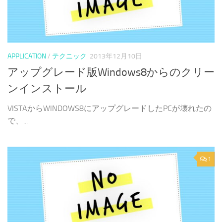
APPLICATION
/
テクニック
2013年12月10日
アップグレード版Windows8からのクリー
ンインストール
VISTAからWINDOWS8にアップグレードしたPCが壊れたの
で、...
1