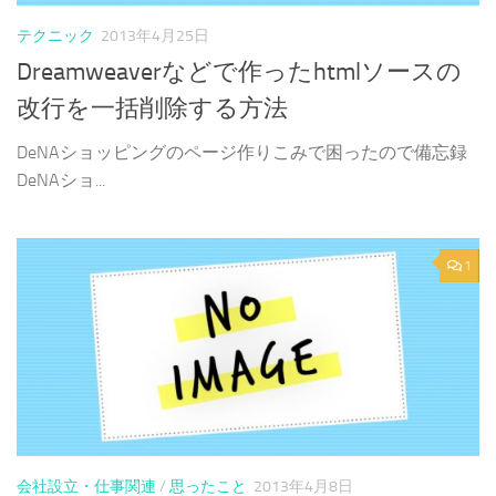
テクニック
2013年4月25日
Dreamweaverなどで作ったhtmlソースの
改行を一括削除する方法
DeNAショッピングのページ作りこみで困ったので備忘録
DeNAショ...
1
会社設立・仕事関連
/
思ったこと
2013年4月8日