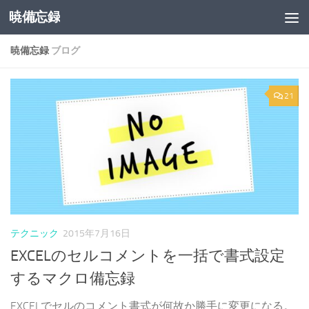
暁備忘録
コンテンツへスキップ
暁備忘録
ブログ
21
テクニック
2015年7月16日
EXCELのセルコメントを一括で書式設定
するマクロ備忘録
EXCELでセルのコメント書式が何故か勝手に変更になる。