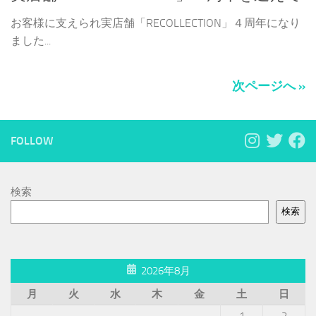
お客様に支えられ実店舗「RECOLLECTION」４周年になり
ました...
次ページへ »
FOLLOW
検索
検索
2026年8月
月
火
水
木
金
土
日
1
2