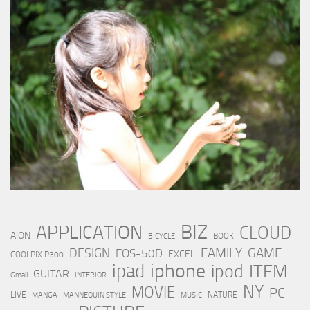
BIZ
APPLICATION
CLOUD
AION
BOOK
BICYCLE
FAMILY
GAME
DESIGN
EOS-50D
EXCEL
COOLPIX P300
iphone
ipad
ipod
ITEM
GUITAR
Gmail
INTERIOR
NY
MOVIE
PC
LIVE
NATURE
MANGA
MANNEQUIN STYLE
MUSIC