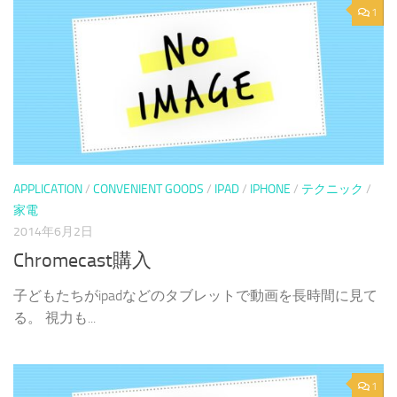
1
APPLICATION
/
CONVENIENT GOODS
/
IPAD
/
IPHONE
/
テクニック
/
家電
2014年6月2日
Chromecast購入
子どもたちがipadなどのタブレットで動画を長時間に見て
る。 視力も...
1