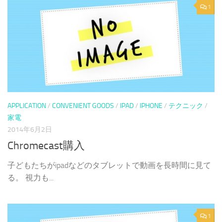
1
APPLICATION
/
CONVENIENT GOODS
/
IPAD
/
IPHONE
/
テクニック
/
家電
2014年6月2日
Chromecast購入
子どもたちがipadなどのタブレットで動画を長時間に見て
る。 視力も...
1