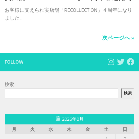
お客様に支えられ実店舗「RECOLLECTION」４周年になり
ました...
次ページへ »
FOLLOW
検索
検索
2026年8月
月
火
水
木
金
土
日
1
2