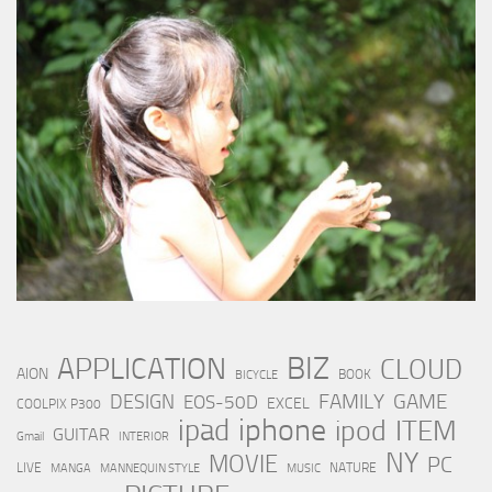
BIZ
APPLICATION
CLOUD
AION
BOOK
BICYCLE
FAMILY
GAME
DESIGN
EOS-50D
EXCEL
COOLPIX P300
iphone
ipad
ipod
ITEM
GUITAR
Gmail
INTERIOR
NY
MOVIE
PC
LIVE
NATURE
MANGA
MANNEQUIN STYLE
MUSIC