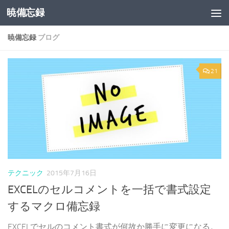
暁備忘録
コンテンツへスキップ
暁備忘録
ブログ
21
テクニック
2015年7月16日
EXCELのセルコメントを一括で書式設定
するマクロ備忘録
EXCELでセルのコメント書式が何故か勝手に変更になる。