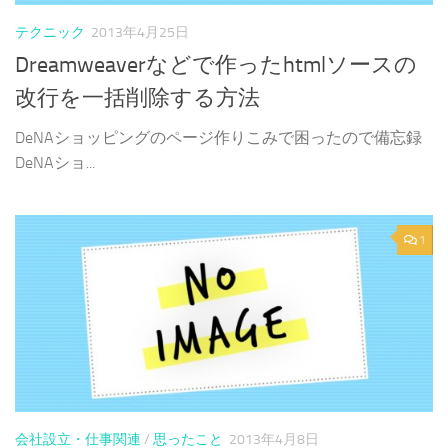
テクニック
2013年4月25日
Dreamweaverなどで作ったhtmlソースの
改行を一括削除する方法
DeNAショッピングのページ作りこみで困ったので備忘録
DeNAショ...
1
会社設立・仕事関連
/
思ったこと
2013年4月8日