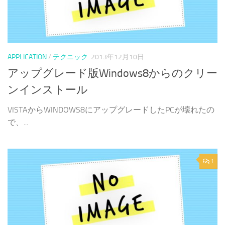
APPLICATION
/
テクニック
2013年12月10日
アップグレード版Windows8からのクリー
ンインストール
VISTAからWINDOWS8にアップグレードしたPCが壊れたの
で、...
1