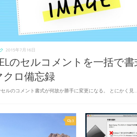
ク
2015年7月16日
XCELのセルコメントを一括で
マクロ備忘録
Lでセルのコメント書式が何故か勝手に変更になる。 とにかく見...
3