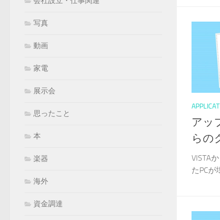
会社設立・仕事関連
写真
動画
家電
展示会
APPLICAT
思ったこと
アップ
本
らの
VIST
楽器
たPCが
海外
資金調達