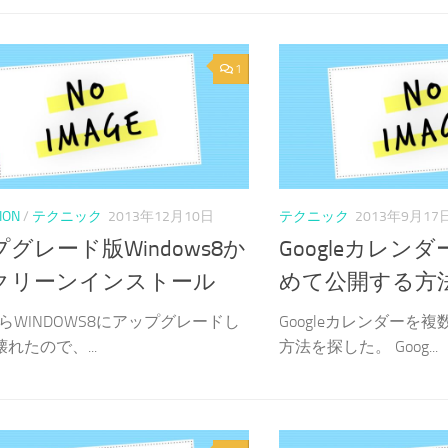
1
ION
/
テクニック
2013年12月10日
テクニック
2013年9月17
グレード版Windows8か
Googleカレン
クリーンインストール
めて公開する方
AからWINDOWS8にアップグレードし
Googleカレンダーを
壊れたので、...
方法を探した。 Goog...