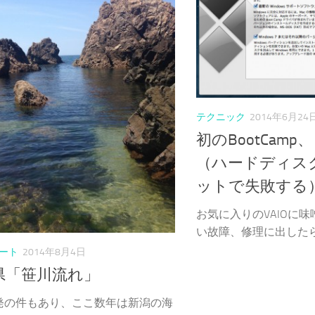
テクニック
2014年6月24
初のBootCam
（ハードディス
ットで失敗する
お気に入りのVAIOに
い故障、修理に出したら14
ート
2014年8月4日
県「笹川流れ」
発の件もあり、ここ数年は新潟の海