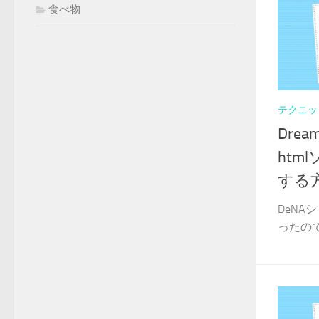
食べ物
テクニッ
Dre
htm
する
DeN
ったので備