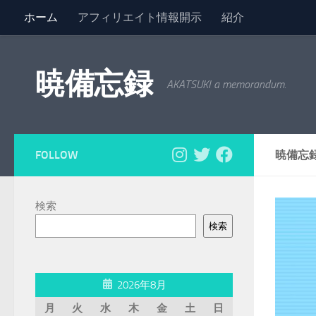
ホーム
アフィリエイト情報開示
紹介
コンテンツへスキップ
暁備忘録
AKATSUKI a memorandum.
FOLLOW
暁備忘
検索
検索
2026年8月
月
火
水
木
金
土
日