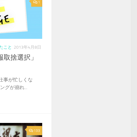
1
たこと
2013年4月8日
報取捨選択」
仕事が忙しくな
グが崩れ...
133