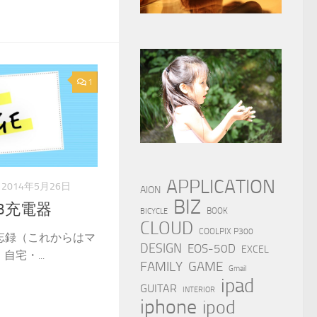
1
APPLICATION
2014年5月26日
AION
BIZ
B充電器
BOOK
BICYCLE
CLOUD
COOLPIX P300
忘録（これからはマ
DESIGN
EOS-50D
EXCEL
宅・...
FAMILY
GAME
Gmail
ipad
GUITAR
INTERIOR
iphone
ipod