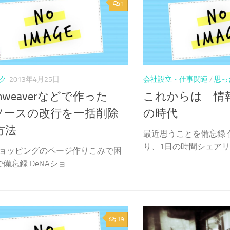
1
ク
2013年4月25日
会社設立・仕事関連
/
思っ
amweaverなどで作った
これからは「情
lソースの改行を一括削除
の時代
方法
最近思うことを備忘録 
り、1日の時間シェアリン
Aショッピングのページ作りこみで困
忘録 DeNAショ...
19