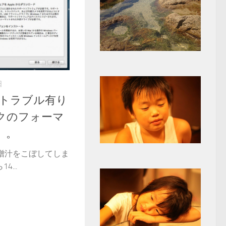
日
p、トラブル有り
クのフォーマ
）。
味噌汁をこぼしてしま
...