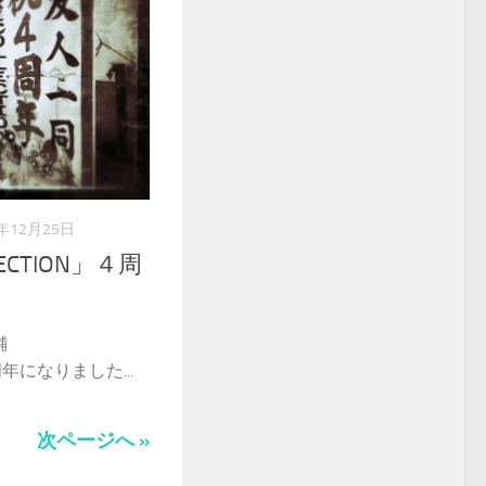
2年12月25日
ECTION」４周
舗
周年になりました...
次ページへ »