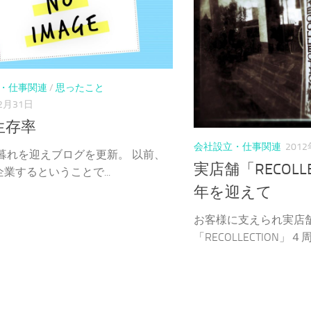
・仕事関連
/
思ったこと
2月31日
生存率
会社設立・仕事関連
201
年暮れを迎えブログを更新。 以前、
実店舗「RECOLL
業するということで...
年を迎えて
お客様に支えられ実店
「RECOLLECTION」４