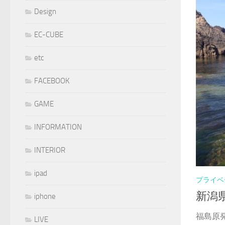
Design
EC-CUBE
etc
FACEBOOK
GAME
INFORMATION
INTERIOR
ipad
プライベ
新潟
iphone
福島原
LIVE