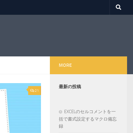
MORE
最新の投稿
21
EXCELのセルコメントを一
括で書式設定するマクロ備忘
録