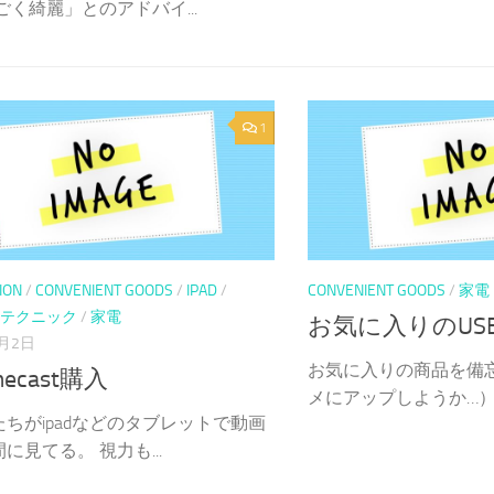
ごく綺麗」とのアドバイ...
1
ION
/
CONVENIENT GOODS
/
IPAD
/
CONVENIENT GOODS
/
家電
テクニック
/
家電
お気に入りのUS
6月2日
お気に入りの商品を備
mecast購入
メにアップしようか…） 自
ちがipadなどのタブレットで動画
に見てる。 視力も...