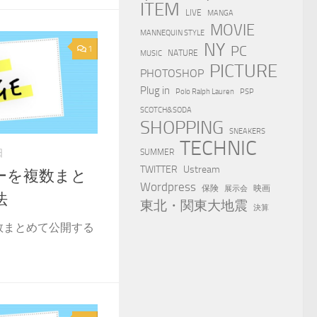
ITEM
LIVE
MANGA
MOVIE
MANNEQUIN STYLE
NY
PC
1
NATURE
MUSIC
PICTURE
PHOTOSHOP
Plug in
Polo Ralph Lauren
PSP
SCOTCH&SODA
SHOPPING
SNEAKERS
TECHNIC
SUMMER
日
TWITTER
Ustream
ダーを複数まと
Wordpress
保険
映画
展示会
法
東北・関東大地震
決算
複数まとめて公開する