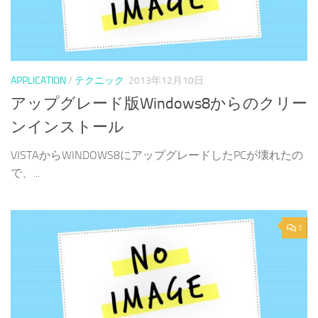
APPLICATION
/
テクニック
2013年12月10日
アップグレード版Windows8からのクリー
ンインストール
VISTAからWINDOWS8にアップグレードしたPCが壊れたの
で、...
1