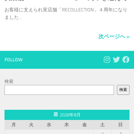
お客様に支えられ実店舗「RECOLLECTION」４周年になり
ました...
次ページへ »
FOLLOW
検索
検索
2026年8月
月
火
水
木
金
土
日
1
2