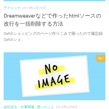
テクニック
2013年4月25日
Dreamweaverなどで作ったhtmlソースの
改行を一括削除する方法
DeNAショッピングのページ作りこみで困ったので備忘録
DeNAショ...
1
会社設立・仕事関連
/
思ったこと
2013年4月8日