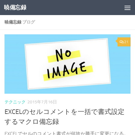
暁備忘録
コンテンツへスキップ
暁備忘録
ブログ
21
テクニック
2015年7月16日
EXCELのセルコメントを一括で書式設定
するマクロ備忘録
EXCELでセルのコメント書式が何故か勝手に変更になる。