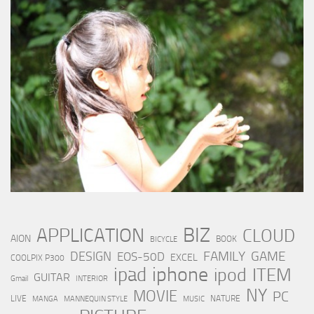
BIZ
APPLICATION
CLOUD
AION
BOOK
BICYCLE
FAMILY
GAME
DESIGN
EOS-50D
EXCEL
COOLPIX P300
iphone
ipad
ipod
ITEM
GUITAR
Gmail
INTERIOR
NY
MOVIE
PC
LIVE
NATURE
MANGA
MANNEQUIN STYLE
MUSIC