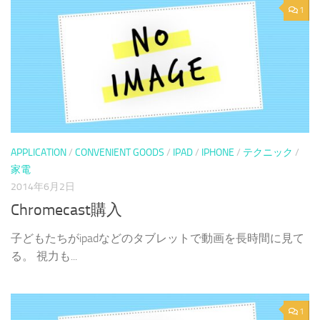
1
APPLICATION
/
CONVENIENT GOODS
/
IPAD
/
IPHONE
/
テクニック
/
家電
2014年6月2日
Chromecast購入
子どもたちがipadなどのタブレットで動画を長時間に見て
る。 視力も...
1