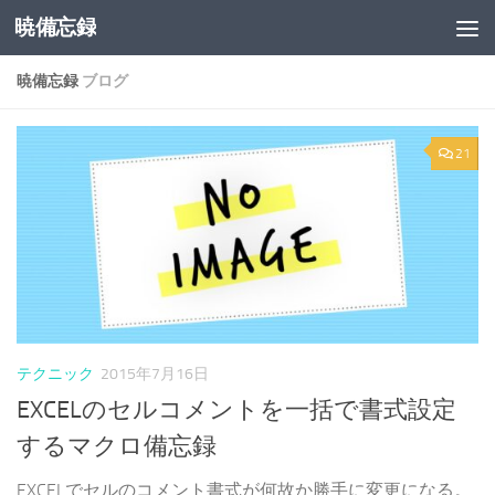
暁備忘録
コンテンツへスキップ
暁備忘録
ブログ
21
テクニック
2015年7月16日
EXCELのセルコメントを一括で書式設定
するマクロ備忘録
EXCELでセルのコメント書式が何故か勝手に変更になる。