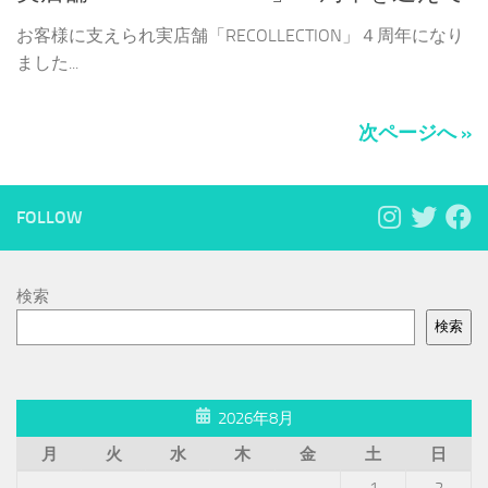
お客様に支えられ実店舗「RECOLLECTION」４周年になり
ました...
次ページへ »
FOLLOW
検索
検索
2026年8月
月
火
水
木
金
土
日
1
2