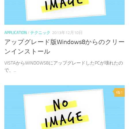
APPLICATION
/
テクニック
2013年12月10日
アップグレード版Windows8からのクリー
ンインストール
VISTAからWINDOWS8にアップグレードしたPCが壊れたの
で、...
1