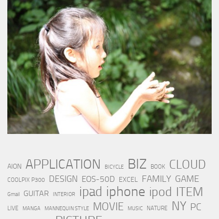
BIZ
APPLICATION
CLOUD
AION
BOOK
BICYCLE
FAMILY
GAME
DESIGN
EOS-50D
EXCEL
COOLPIX P300
iphone
ipad
ipod
ITEM
GUITAR
Gmail
INTERIOR
NY
MOVIE
PC
LIVE
NATURE
MANGA
MANNEQUIN STYLE
MUSIC