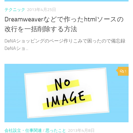
テクニック
2013年4月25日
Dreamweaverなどで作ったhtmlソースの
改行を一括削除する方法
DeNAショッピングのページ作りこみで困ったので備忘録
DeNAショ...
1
会社設立・仕事関連
/
思ったこと
2013年4月8日