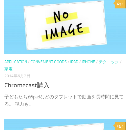
1
APPLICATION
/
CONVENIENT GOODS
/
IPAD
/
IPHONE
/
テクニック
/
家電
2014年6月2日
Chromecast購入
子どもたちがipadなどのタブレットで動画を長時間に見て
る。 視力も...
1