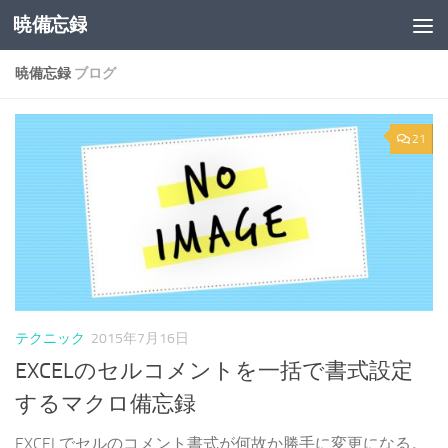
暁備忘録
コンテンツへスキップ
暁備忘録
ブログ
21
テクニック
2015年7月16日
EXCELのセルコメントを一括で書式設定
するマクロ備忘録
EXCELでセルのコメント書式が何故か勝手に変更になる。