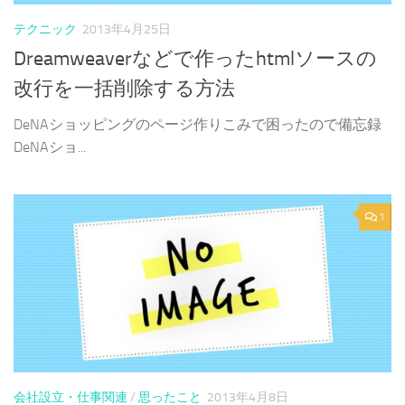
テクニック
2013年4月25日
Dreamweaverなどで作ったhtmlソースの
改行を一括削除する方法
DeNAショッピングのページ作りこみで困ったので備忘録
DeNAショ...
1
会社設立・仕事関連
/
思ったこと
2013年4月8日