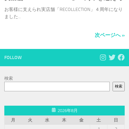
お客様に支えられ実店舗「RECOLLECTION」４周年になり
ました...
次ページへ »
FOLLOW
検索
検索
2026年8月
月
火
水
木
金
土
日
1
2