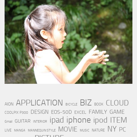
BIZ
APPLICATION
CLOUD
AION
BOOK
BICYCLE
FAMILY
GAME
DESIGN
EOS-50D
EXCEL
COOLPIX P300
iphone
ipad
ipod
ITEM
GUITAR
Gmail
INTERIOR
NY
MOVIE
PC
LIVE
NATURE
MANGA
MANNEQUIN STYLE
MUSIC