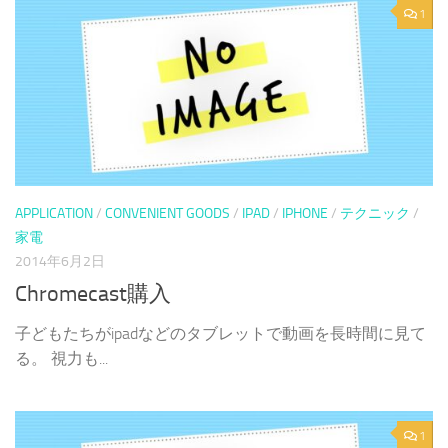
1
APPLICATION
/
CONVENIENT GOODS
/
IPAD
/
IPHONE
/
テクニック
/
家電
2014年6月2日
Chromecast購入
子どもたちがipadなどのタブレットで動画を長時間に見て
る。 視力も...
1