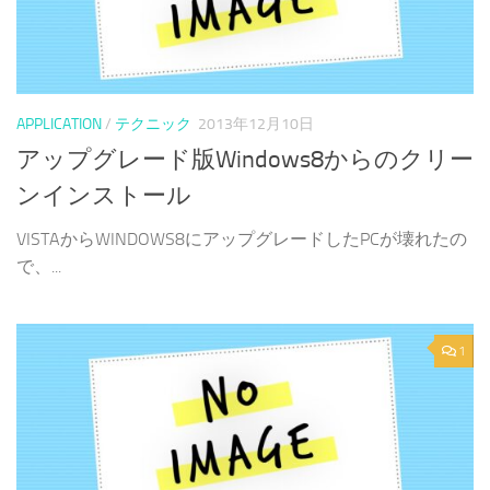
APPLICATION
/
テクニック
2013年12月10日
アップグレード版Windows8からのクリー
ンインストール
VISTAからWINDOWS8にアップグレードしたPCが壊れたの
で、...
1