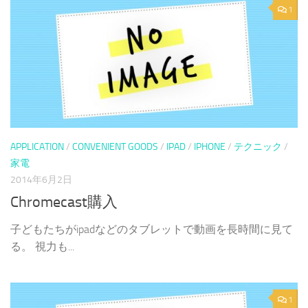
1
APPLICATION
/
CONVENIENT GOODS
/
IPAD
/
IPHONE
/
テクニック
/
家電
2014年6月2日
Chromecast購入
子どもたちがipadなどのタブレットで動画を長時間に見て
る。 視力も...
1