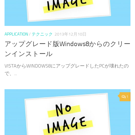
APPLICATION
/
テクニック
2013年12月10日
アップグレード版Windows8からのクリー
ンインストール
VISTAからWINDOWS8にアップグレードしたPCが壊れたの
で、...
1