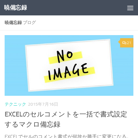
暁備忘録
コンテンツへスキップ
暁備忘録
ブログ
21
テクニック
2015年7月16日
EXCELのセルコメントを一括で書式設定
するマクロ備忘録
EXCELでセルのコメント書式が何故か勝手に変更になる。