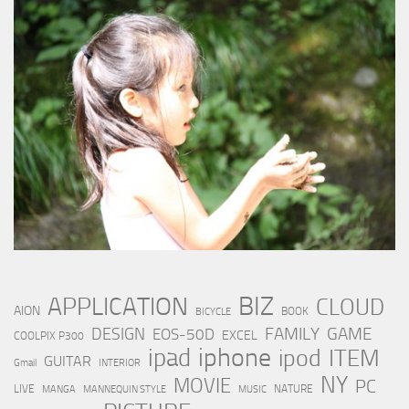
BIZ
APPLICATION
CLOUD
AION
BOOK
BICYCLE
FAMILY
GAME
DESIGN
EOS-50D
EXCEL
COOLPIX P300
iphone
ipad
ipod
ITEM
GUITAR
Gmail
INTERIOR
NY
MOVIE
PC
LIVE
NATURE
MANGA
MANNEQUIN STYLE
MUSIC