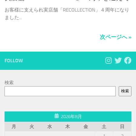
お客様に支えられ実店舗「RECOLLECTION」４周年になり
ました...
次ページへ »
FOLLOW
検索
検索
2026年8月
月
火
水
木
金
土
日
1
2