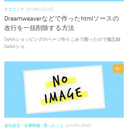
テクニック
2013年4月25日
Dreamweaverなどで作ったhtmlソースの
改行を一括削除する方法
DeNAショッピングのページ作りこみで困ったので備忘録
DeNAショ...
1
会社設立・仕事関連
/
思ったこと
2013年4月8日