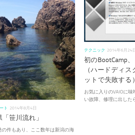
テクニック
2014年6月24
初のBootCam
（ハードディス
ットで失敗する
お気に入りのVAIOに
い故障、修理に出したら14
ート
2014年8月4日
県「笹川流れ」
発の件もあり、ここ数年は新潟の海