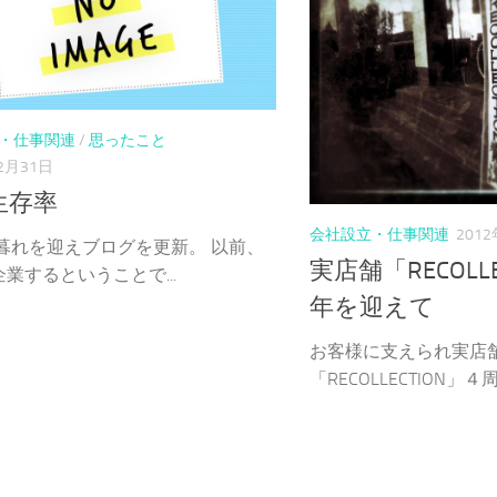
・仕事関連
/
思ったこと
2月31日
生存率
会社設立・仕事関連
201
年暮れを迎えブログを更新。 以前、
実店舗「RECOLL
業するということで...
年を迎えて
お客様に支えられ実店
「RECOLLECTION」４