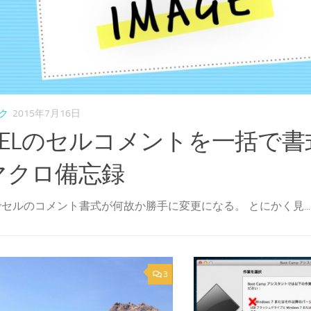
ク
2015年7月16日
XCELのセルコメントを一括で
マクロ備忘録
Lでセルのコメント書式が何故か勝手に変更になる。 とにかく見...
3