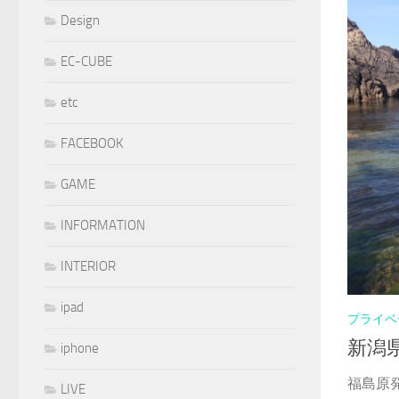
Design
EC-CUBE
etc
FACEBOOK
GAME
INFORMATION
INTERIOR
ipad
プライベ
新潟
iphone
福島原
LIVE