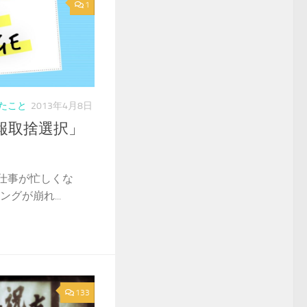
1
たこと
2013年4月8日
報取捨選択」
仕事が忙しくな
グが崩れ...
133