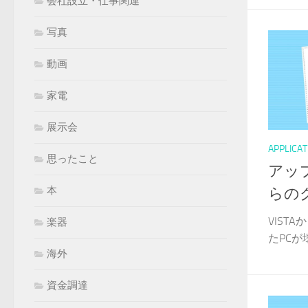
会社設立・仕事関連
写真
動画
家電
展示会
APPLICAT
思ったこと
アップ
本
らの
VIST
楽器
たPCが
海外
資金調達