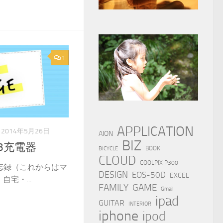
1
APPLICATION
2014年5月26日
AION
BIZ
B充電器
BOOK
BICYCLE
CLOUD
COOLPIX P300
忘録（これからはマ
DESIGN
EOS-50D
EXCEL
宅・...
FAMILY
GAME
Gmail
ipad
GUITAR
INTERIOR
iphone
ipod