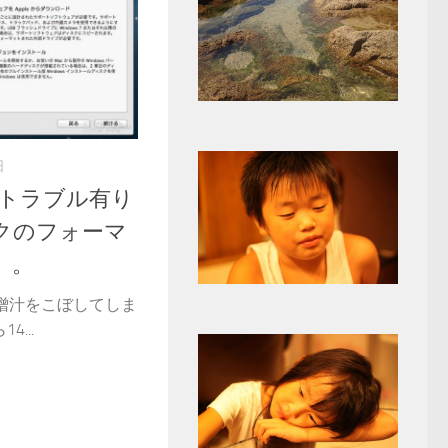
日
p、トラブル有り
クのフォーマ
）。
味噌汁をこぼしてしま
...