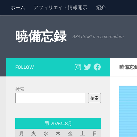
ホーム
アフィリエイト情報開示
紹介
コンテンツへスキップ
暁備忘録
AKATSUKI a memorandum.
FOLLOW
暁備忘
検索
検索
2026年8月
月
火
水
木
金
土
日