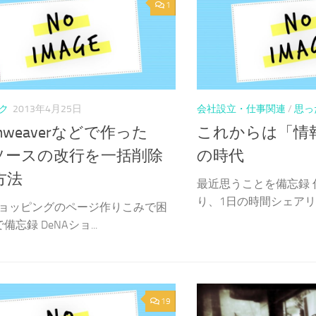
1
ク
2013年4月25日
会社設立・仕事関連
/
思っ
amweaverなどで作った
これからは「情
lソースの改行を一括削除
の時代
方法
最近思うことを備忘録 
り、1日の時間シェアリン
Aショッピングのページ作りこみで困
忘録 DeNAショ...
19