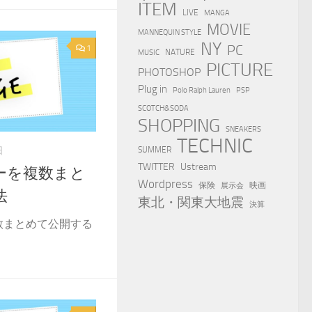
ITEM
LIVE
MANGA
MOVIE
MANNEQUIN STYLE
NY
PC
1
NATURE
MUSIC
PICTURE
PHOTOSHOP
Plug in
Polo Ralph Lauren
PSP
SCOTCH&SODA
SHOPPING
SNEAKERS
TECHNIC
SUMMER
日
TWITTER
Ustream
ダーを複数まと
Wordpress
保険
映画
展示会
法
東北・関東大地震
決算
複数まとめて公開する