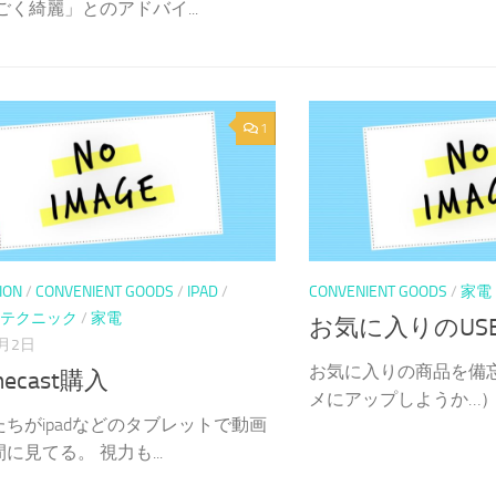
ごく綺麗」とのアドバイ...
1
ION
/
CONVENIENT GOODS
/
IPAD
/
CONVENIENT GOODS
/
家電
テクニック
/
家電
お気に入りのUS
6月2日
お気に入りの商品を備
mecast購入
メにアップしようか…） 自
ちがipadなどのタブレットで動画
に見てる。 視力も...