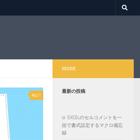
MORE
最新の投稿
21
EXCELのセルコメントを一
括で書式設定するマクロ備忘
録