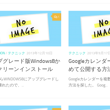
1
ION
/
テクニック
2013年12月10日
テクニック
2013年9月17
グレード版Windows8か
Googleカレン
クリーンインストール
めて公開する方
AからWINDOWS8にアップグレードし
Googleカレンダーを
壊れたので、...
方法を探した。 Goog...