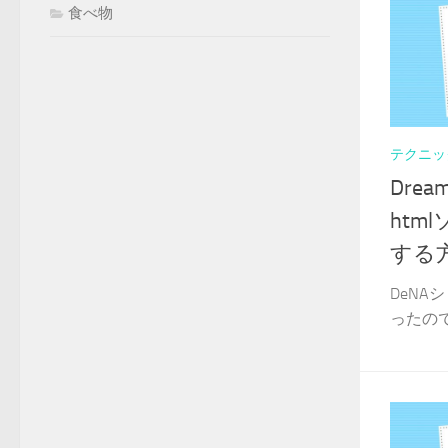
食べ物
テクニッ
Dre
htm
する
DeN
ったので備