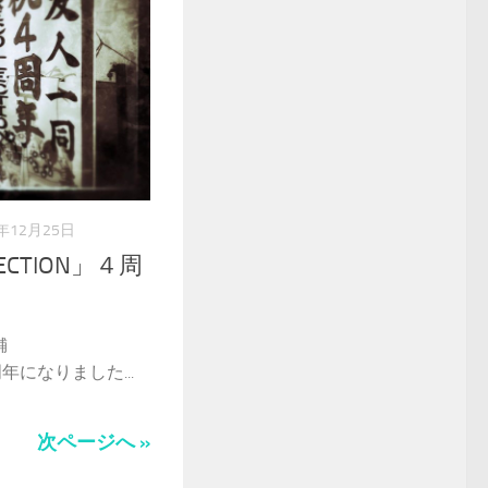
2年12月25日
ECTION」４周
舗
周年になりました...
次ページへ »