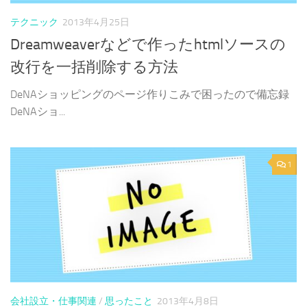
テクニック
2013年4月25日
Dreamweaverなどで作ったhtmlソースの
改行を一括削除する方法
DeNAショッピングのページ作りこみで困ったので備忘録
DeNAショ...
1
会社設立・仕事関連
/
思ったこと
2013年4月8日