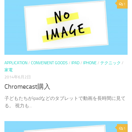
1
APPLICATION
/
CONVENIENT GOODS
/
IPAD
/
IPHONE
/
テクニック
/
家電
2014年6月2日
Chromecast購入
子どもたちがipadなどのタブレットで動画を長時間に見て
る。 視力も...
1