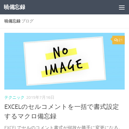
暁備忘録
コンテンツへスキップ
暁備忘録
ブログ
21
テクニック
2015年7月16日
EXCELのセルコメントを一括で書式設定
するマクロ備忘録
EXCELでセルのコメント書式が何故か勝手に変更になる。