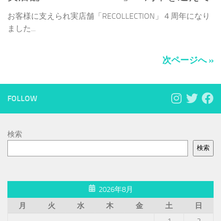
お客様に支えられ実店舗「RECOLLECTION」４周年になり
ました...
次ページへ »
FOLLOW
検索
検索
2026年8月
月
火
水
木
金
土
日
1
2