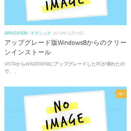
APPLICATION
/
テクニック
2013年12月10日
アップグレード版Windows8からのクリー
ンインストール
VISTAからWINDOWS8にアップグレードしたPCが壊れたの
で、...
1