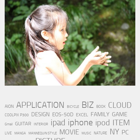
BIZ
APPLICATION
CLOUD
AION
BOOK
BICYCLE
FAMILY
GAME
DESIGN
EOS-50D
EXCEL
COOLPIX P300
iphone
ipad
ipod
ITEM
GUITAR
Gmail
INTERIOR
NY
MOVIE
PC
LIVE
NATURE
MANGA
MANNEQUIN STYLE
MUSIC