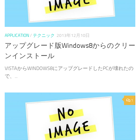
APPLICATION
/
テクニック
2013年12月10日
アップグレード版Windows8からのクリー
ンインストール
VISTAからWINDOWS8にアップグレードしたPCが壊れたの
で、...
1