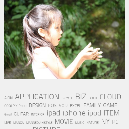
BIZ
APPLICATION
CLOUD
AION
BOOK
BICYCLE
FAMILY
GAME
DESIGN
EOS-50D
EXCEL
COOLPIX P300
iphone
ipad
ipod
ITEM
GUITAR
Gmail
INTERIOR
NY
MOVIE
PC
LIVE
NATURE
MANGA
MANNEQUIN STYLE
MUSIC