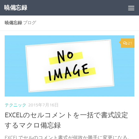
暁備忘録
コンテンツへスキップ
暁備忘録
ブログ
21
テクニック
2015年7月16日
EXCELのセルコメントを一括で書式設定
するマクロ備忘録
EXCELでセルのコメント書式が何故か勝手に変更になる。