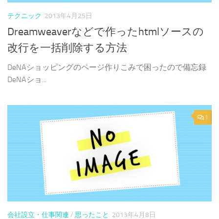
テクニック
2013年4月25日
Dreamweaverなどで作ったhtmlソースの
改行を一括削除する方法
DeNAショッピングのページ作りこみで困ったので備忘録
DeNAショ...
1
会社設立・仕事関連
/
思ったこと
2013年4月8日