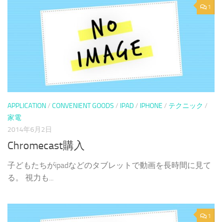
1
APPLICATION
/
CONVENIENT GOODS
/
IPAD
/
IPHONE
/
テクニック
/
家電
2014年6月2日
Chromecast購入
子どもたちがipadなどのタブレットで動画を長時間に見て
る。 視力も...
1