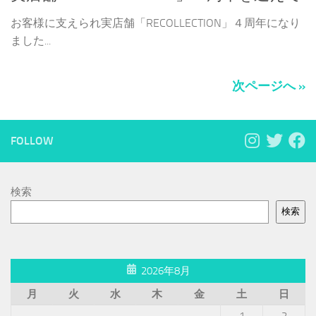
お客様に支えられ実店舗「RECOLLECTION」４周年になり
ました...
次ページへ »
FOLLOW
検索
検索
2026年8月
月
火
水
木
金
土
日
1
2