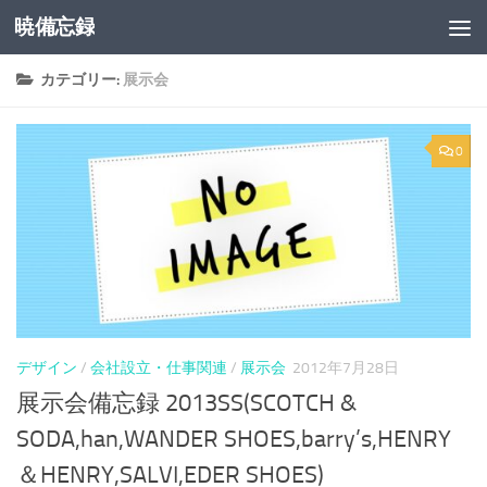
暁備忘録
コンテンツへスキップ
カテゴリー:
展示会
0
デザイン
/
会社設立・仕事関連
/
展示会
2012年7月28日
展示会備忘録 2013SS(SCOTCH &
SODA,han,WANDER SHOES,barry’s,HENRY
＆HENRY,SALVI,EDER SHOES)