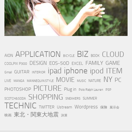
BIZ
APPLICATION
CLOUD
AION
BOOK
BICYCLE
FAMILY
GAME
DESIGN
EOS-50D
EXCEL
COOLPIX P300
iphone
ipad
ipod
ITEM
GUITAR
Gmail
INTERIOR
NY
MOVIE
PC
LIVE
NATURE
MANGA
MANNEQUIN STYLE
MUSIC
PICTURE
PHOTOSHOP
Plug in
Polo Ralph Lauren
PSP
SHOPPING
SUMMER
SCOTCH&SODA
SNEAKERS
TECHNIC
Wordpress
TWITTER
Ustream
保険
展示会
東北・関東大地震
映画
決算