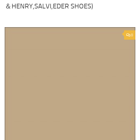
＆HENRY,SALVI,EDER SHOES)
0