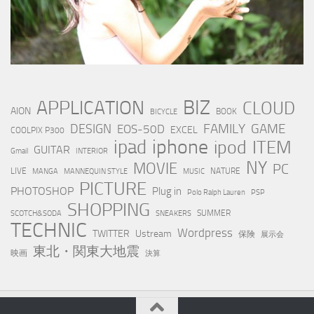
BIZ
APPLICATION
CLOUD
AION
BOOK
BICYCLE
FAMILY
GAME
DESIGN
EOS-50D
EXCEL
COOLPIX P300
iphone
ipad
ipod
ITEM
GUITAR
Gmail
INTERIOR
NY
MOVIE
PC
LIVE
NATURE
MANGA
MANNEQUIN STYLE
MUSIC
PICTURE
PHOTOSHOP
Plug in
Polo Ralph Lauren
PSP
SHOPPING
SUMMER
SCOTCH&SODA
SNEAKERS
TECHNIC
Wordpress
TWITTER
Ustream
保険
展示会
東北・関東大地震
映画
決算