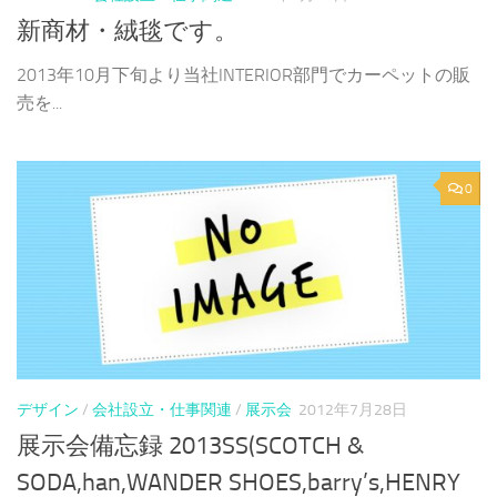
新商材・絨毯です。
2013年10月下旬より当社INTERIOR部門でカーペットの販
売を...
0
デザイン
/
会社設立・仕事関連
/
展示会
2012年7月28日
展示会備忘録 2013SS(SCOTCH &
SODA,han,WANDER SHOES,barry’s,HENRY