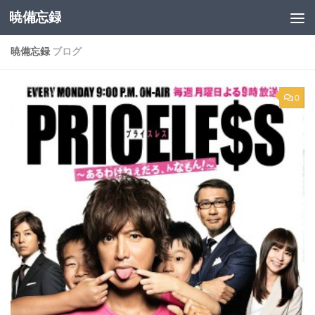
暁備忘録
コンテンツへスキップ
暁備忘録
ブログ
0