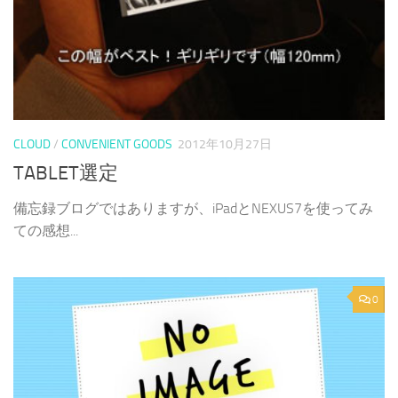
CLOUD
/
CONVENIENT GOODS
2012年10月27日
TABLET選定
備忘録ブログではありますが、iPadとNEXUS7を使ってみ
ての感想...
0