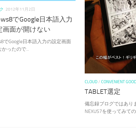
ク
2012年11月2日
dows8でGoogle日本語入力
定画面が開けない
ows8でGoogle日本語入力の設定画面
かったので...
CLOUD
/
CONVENIENT GOO
TABLET選定
備忘録ブログではありま
NEXUS7を使ってみての感