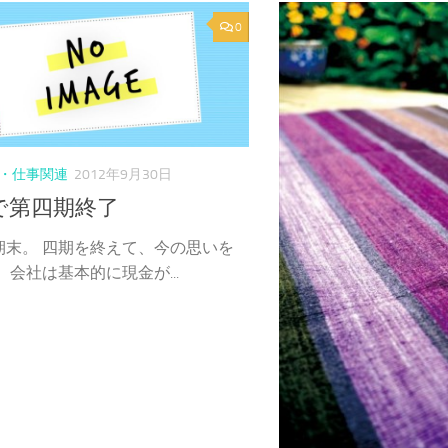
0
・仕事関連
2012年9月30日
で第四期終了
期末。 四期を終えて、今の思いを
 会社は基本的に現金が...