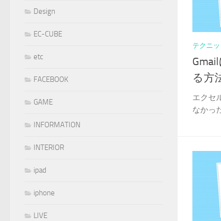
Design
EC-CUBE
テクニッ
etc
Gma
る方
FACEBOOK
エクセ
GAME
なかった
INFORMATION
INTERIOR
ipad
iphone
LIVE