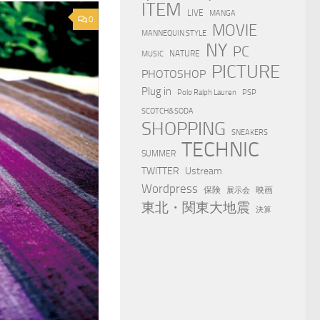
ITEM
LIVE
MANGA
0
MOVIE
MANNEQUIN STYLE
NY
PC
NATURE
MUSIC
PICTURE
PHOTOSHOP
Plug in
Polo Ralph Lauren
PSP
SCOTCH&SODA
SHOPPING
SNEAKERS
TECHNIC
SUMMER
TWITTER
Ustream
Wordpress
保険
映画
展示会
東北・関東大地震
決算