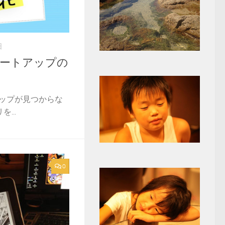
日
スタートアップの
トアップが見つからな
...
0