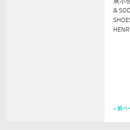
展示会
& SO
SHOES
HENRY
« 前