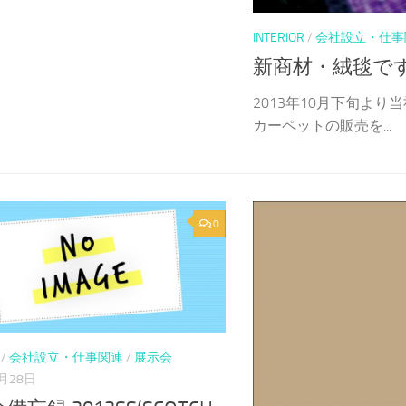
INTERIOR
/
会社設立・仕事
新商材・絨毯で
2013年10月下旬より当社
カーペットの販売を...
0
/
会社設立・仕事関連
/
展示会
7月28日