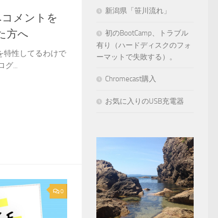
新潟県「笹川流れ」
へコメントを
た方へ
初のBootCamp、トラブル
有り（ハードディスクのフォ
名を特性してるわけで
ーマットで失敗する）。
...
Chromecast購入
お気に入りのUSB充電器
0