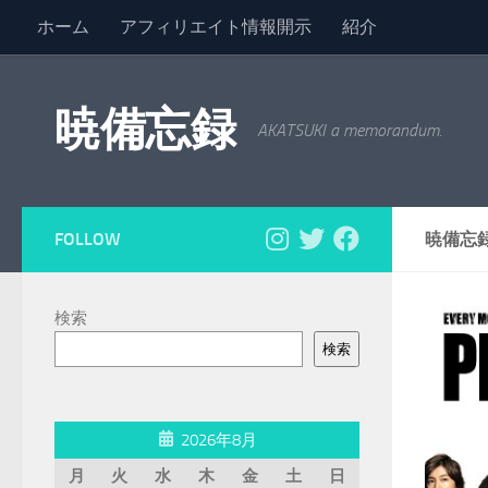
ホーム
アフィリエイト情報開示
紹介
コンテンツへスキップ
暁備忘録
AKATSUKI a memorandum.
FOLLOW
暁備忘
検索
検索
2026年8月
月
火
水
木
金
土
日