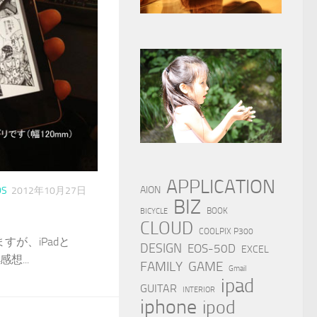
APPLICATION
AION
DS
2012年10月27日
BIZ
BOOK
BICYCLE
CLOUD
COOLPIX P300
すが、iPadと
DESIGN
EOS-50D
EXCEL
想...
FAMILY
GAME
Gmail
ipad
GUITAR
INTERIOR
iphone
ipod