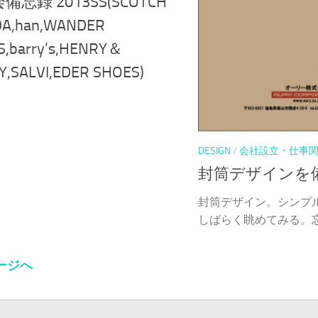
備忘録 2013SS(SCOTCH
DA,han,WANDER
,barry’s,HENRY＆
,SALVI,EDER SHOES)
DESIGN
/
会社設立・仕事
封筒デザインを
封筒デザイン。シンプ
しばらく眺めてみる。忘れ
ページへ