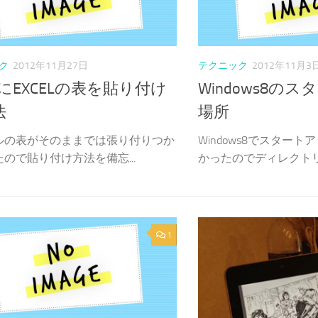
ク
2012年11月27日
テクニック
2012年11月3
ilにEXCELの表を貼り付け
Windows8の
法
場所
ルの表がそのままでは張り付りつか
Windows8でスター
ので貼り付け方法を備忘...
かったのでディレクトリを
1