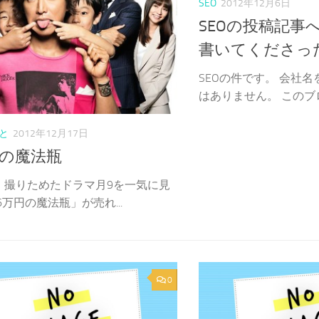
SEO
2012年12月6日
SEOの投稿記事
書いてくださっ
SEOの件です。 会社
はありません。 このブログ
と
2012年12月17日
円の魔法瓶
、撮りためたドラマ月9を一気に見
6万円の魔法瓶」が売れ...
0