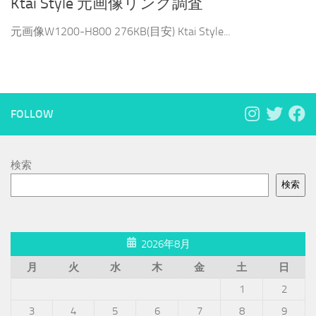
Ktai Style 元画像リンク調査
元画像W1200-H800 276KB(目安) Ktai Style...
FOLLOW
検索
検索
2026年8月
月
火
水
木
金
土
日
1
2
3
4
5
6
7
8
9