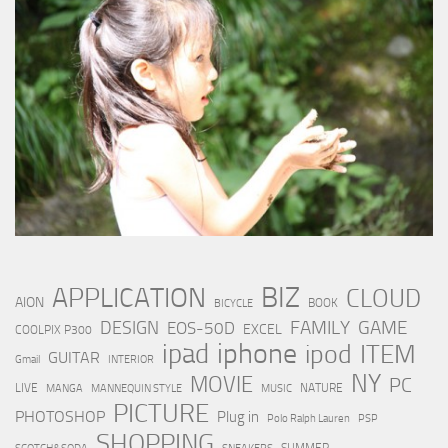
BIZ
APPLICATION
CLOUD
AION
BOOK
BICYCLE
FAMILY
GAME
DESIGN
EOS-50D
EXCEL
COOLPIX P300
iphone
ipad
ipod
ITEM
GUITAR
Gmail
INTERIOR
NY
MOVIE
PC
LIVE
NATURE
MANGA
MANNEQUIN STYLE
MUSIC
PICTURE
PHOTOSHOP
Plug in
Polo Ralph Lauren
PSP
SHOPPING
SUMMER