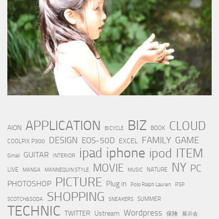
BIZ
APPLICATION
CLOUD
AION
BOOK
BICYCLE
FAMILY
GAME
DESIGN
EOS-50D
EXCEL
COOLPIX P300
iphone
ipad
ipod
ITEM
GUITAR
Gmail
INTERIOR
NY
MOVIE
PC
LIVE
NATURE
MANGA
MANNEQUIN STYLE
MUSIC
PICTURE
PHOTOSHOP
Plug in
Polo Ralph Lauren
PSP
SHOPPING
SUMMER
SCOTCH&SODA
SNEAKERS
TECHNIC
Wordpress
TWITTER
Ustream
保険
展示会