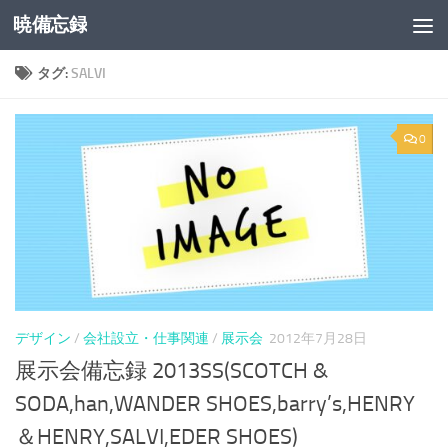
暁備忘録
コンテンツへスキップ
タグ:
SALVI
0
デザイン
/
会社設立・仕事関連
/
展示会
2012年7月28日
展示会備忘録 2013SS(SCOTCH &
SODA,han,WANDER SHOES,barry’s,HENRY
＆HENRY,SALVI,EDER SHOES)