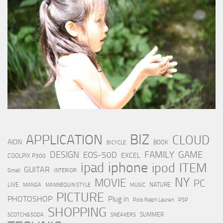
BIZ
APPLICATION
CLOUD
AION
BOOK
BICYCLE
FAMILY
GAME
DESIGN
EOS-50D
EXCEL
COOLPIX P300
iphone
ipad
ipod
ITEM
GUITAR
Gmail
INTERIOR
NY
MOVIE
PC
LIVE
NATURE
MANGA
MANNEQUIN STYLE
MUSIC
PICTURE
PHOTOSHOP
Plug in
Polo Ralph Lauren
PSP
SHOPPING
SUMMER
SCOTCH&SODA
SNEAKERS