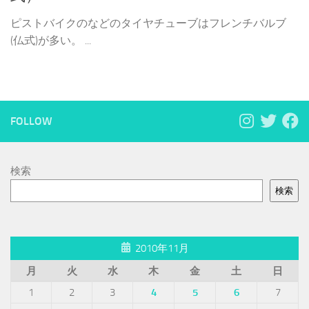
ピストバイクのなどのタイヤチューブはフレンチバルブ
(仏式)が多い。 ...
FOLLOW
検索
検索
2010年11月
月
火
水
木
金
土
日
1
2
3
4
5
6
7