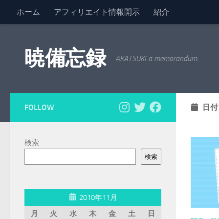
ホーム
アフィリエイト情報開示
紹介
コンテンツへスキップ
暁備忘録
AKATSUKI a memorandum.
FOLLOW
日付
検索
検索
2010年11月
月
火
水
木
金
土
日