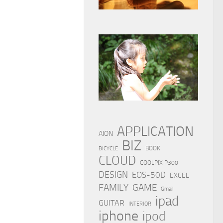
APPLICATION
AION
BIZ
BOOK
BICYCLE
CLOUD
COOLPIX P300
DESIGN
EOS-50D
EXCEL
FAMILY
GAME
Gmail
ipad
GUITAR
INTERIOR
iphone
ipod