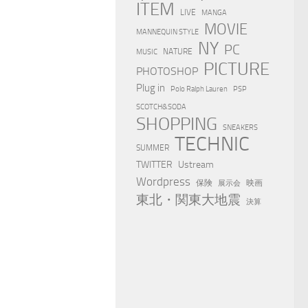
ITEM
LIVE
MANGA
MOVIE
MANNEQUIN STYLE
NY
PC
NATURE
MUSIC
PICTURE
PHOTOSHOP
Plug in
Polo Ralph Lauren
PSP
SCOTCH&SODA
SHOPPING
SNEAKERS
TECHNIC
SUMMER
TWITTER
Ustream
Wordpress
保険
映画
展示会
東北・関東大地震
決算