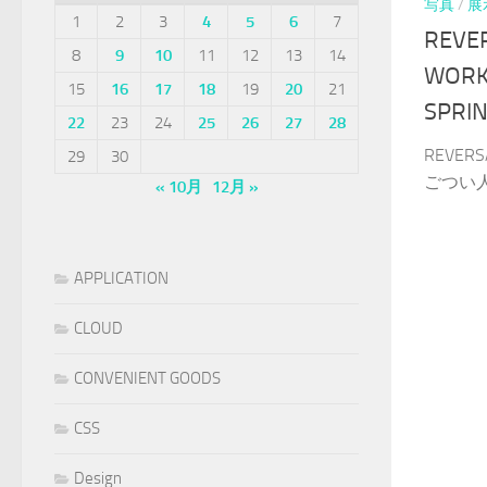
写真
/
展
1
2
3
4
5
6
7
REVE
8
9
10
11
12
13
14
WORK
15
16
17
18
19
20
21
SPRI
22
23
24
25
26
27
28
REVE
29
30
ごつい人
« 10月
12月 »
APPLICATION
CLOUD
CONVENIENT GOODS
CSS
Design