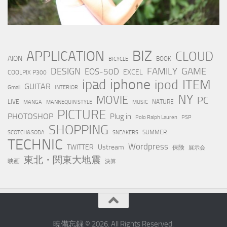
BIZ
APPLICATION
CLOUD
AION
BOOK
BICYCLE
FAMILY
GAME
DESIGN
EOS-50D
EXCEL
COOLPIX P300
iphone
ipad
ipod
ITEM
GUITAR
Gmail
INTERIOR
NY
MOVIE
PC
LIVE
NATURE
MANGA
MANNEQUIN STYLE
MUSIC
PICTURE
PHOTOSHOP
Plug in
Polo Ralph Lauren
PSP
SHOPPING
SUMMER
SCOTCH&SODA
SNEAKERS
TECHNIC
Wordpress
TWITTER
Ustream
保険
展示会
東北・関東大地震
映画
決算
暁備忘録 © 2026. All Rights Reserved.