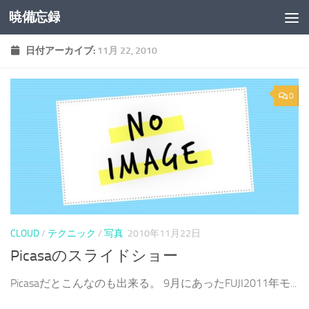
暁備忘録
コンテンツへスキップ
日付アーカイブ:
11月 22, 2010
0
CLOUD
/
テクニック
/
写真
2010年11月22日
Picasaのスライドショー
Picasaだとこんなのも出来る。 9月にあったFUJI2011年モ...