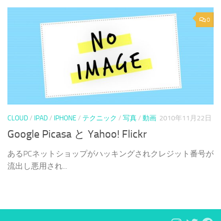
0
CLOUD
/
IPAD
/
IPHONE
/
テクニック
/
写真
/
動画
2010年11月22日
Google Picasa と Yahoo! Flickr
あるPCネットショップがハッキングされクレジット番号が
流出し悪用され...