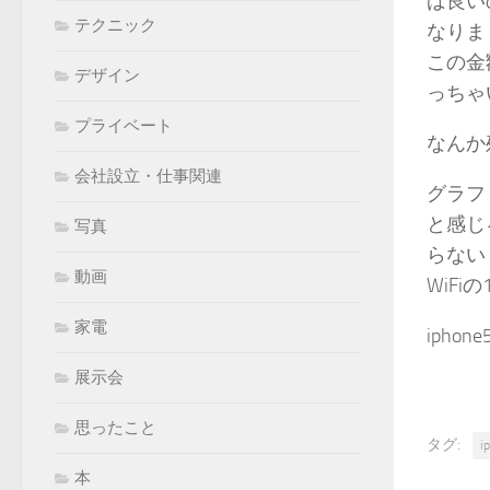
ば良い
テクニック
なりま
この金
デザイン
っちゃ
プライベート
なんか
会社設立・仕事関連
グラフ
と感じ
写真
らない
動画
WiF
家電
ipho
展示会
思ったこと
タグ:
i
本