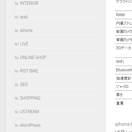
INTERIOR
ipad
iphone
LIVE
ONLINE SHOP
PIST BIKE
SEO
SHOPPING
USTREAM
iph
WordPress