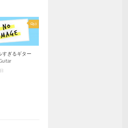
0
ルすぎるギター
uitar
8日