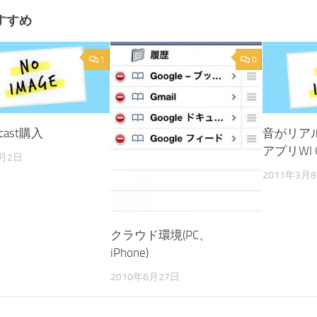
すすめ
1
0
ecast購入
音がリア
アプリWI G
6月2日
2011年3月
クラウド環境(PC、
iPhone)
2010年6月27日