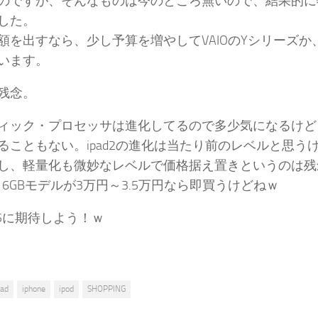
のですが、そんなものは今のところ無いので、結果的に
した。
額を出すなら、少し予算を増やしてVAIOのYシリーズか、Ma
います。
残念。
ィック・プロセッサは進化してるので多少気になるけど
ることもない。ipad2の進化は当たり前のレベルと思う
し、軽量化も微妙なレベルで価格据え置きというのは残
iの16GBモデルが3万円～3.5万円なら即買うけどねｗ
ne5に期待しよう！ｗ
pad
iphone
ipod
SHOPPING