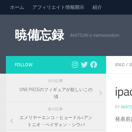
ホーム
アフィリエイト情報開示
紹介
コンテンツへスキップ
暁備忘録
AKATSUKI a memorandum.
FOLLOW
IPAD
/
I
次の記事
ip
ONE PIECEのフィギュアが欲しいこの
頃
BY
AKATS
前の記事
エメリヤーエンコ・ヒョードル×アン
発表前
トニオ・ペイザォン・シウバ