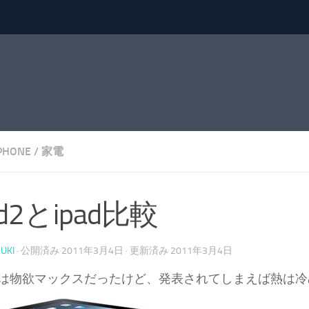
PHONE
/
家電
ad2とipad比較
UKI
· 公開済み
2011年3月4日
· 更新済み
2011年3月4日
は物欲マックスだったけど、発表されてしまえば熱は冷