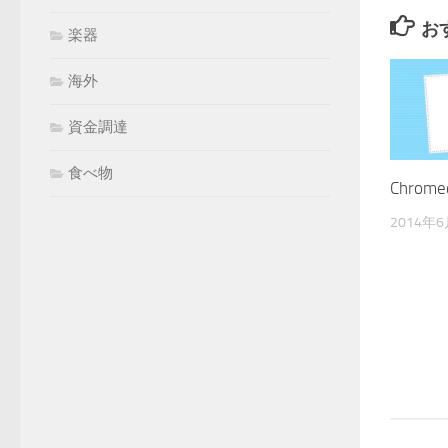
お
楽器
海外
資金調達
食べ物
Chrom
2014年