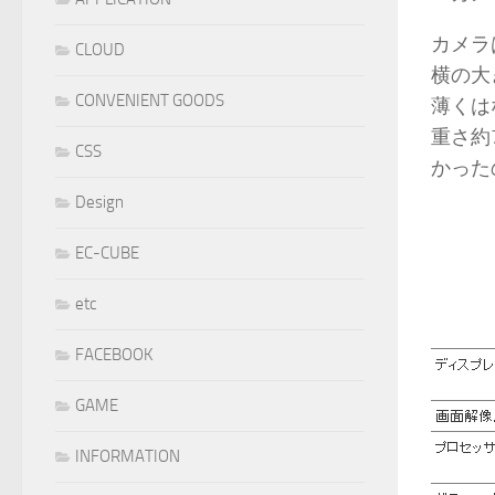
カメラ
CLOUD
横の大
CONVENIENT GOODS
薄くは
重さ約
CSS
かった
Design
EC-CUBE
etc
FACEBOOK
GAME
INFORMATION