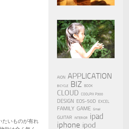
APPLICATION
AION
BIZ
BOOK
BICYCLE
CLOUD
COOLPIX P300
DESIGN
EOS-50D
EXCEL
FAMILY
GAME
Gmail
ipad
GUITAR
INTERIOR
使いたいものが有れ
iphone
ipod