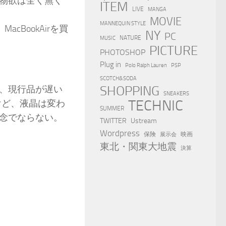
物欲は全く無く
ITEM
LIVE
MANGA
MOVIE
MANNEQUIN STYLE
cBookAirを買
NY
PC
NATURE
MUSIC
PICTURE
PHOTOSHOP
Plug in
Polo Ralph Lauren
PSP
SCOTCH&SODA
SHOPPING
、現行品が遅い
SNEAKERS
TECHNIC
けど、液晶は変わ
SUMMER
念でならない。
TWITTER
Ustream
Wordpress
保険
映画
展示会
東北・関東大地震
決算