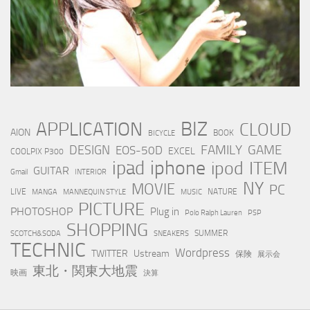
BIZ
APPLICATION
CLOUD
AION
BOOK
BICYCLE
FAMILY
GAME
DESIGN
EOS-50D
EXCEL
COOLPIX P300
iphone
ipad
ipod
ITEM
GUITAR
Gmail
INTERIOR
NY
MOVIE
PC
LIVE
NATURE
MANGA
MANNEQUIN STYLE
MUSIC
PICTURE
PHOTOSHOP
Plug in
Polo Ralph Lauren
PSP
SHOPPING
SUMMER
SCOTCH&SODA
SNEAKERS
TECHNIC
Wordpress
TWITTER
Ustream
保険
展示会
東北・関東大地震
映画
決算