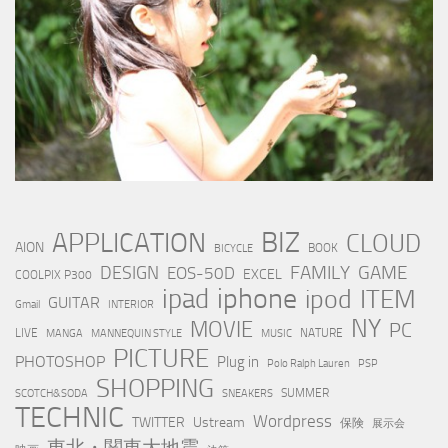
BIZ
APPLICATION
CLOUD
AION
BOOK
BICYCLE
FAMILY
GAME
DESIGN
EOS-50D
EXCEL
COOLPIX P300
iphone
ipad
ipod
ITEM
GUITAR
Gmail
INTERIOR
NY
MOVIE
PC
LIVE
NATURE
MANGA
MANNEQUIN STYLE
MUSIC
PICTURE
PHOTOSHOP
Plug in
Polo Ralph Lauren
PSP
SHOPPING
SUMMER
SCOTCH&SODA
SNEAKERS
TECHNIC
Wordpress
TWITTER
Ustream
保険
展示会
東北・関東大地震