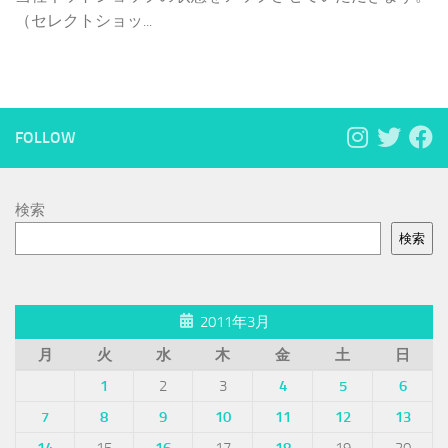
（セレクトショッ...
FOLLOW
検索
検索
2011年3月
月
火
水
木
金
土
日
1
2
3
4
5
6
7
8
9
10
11
12
13