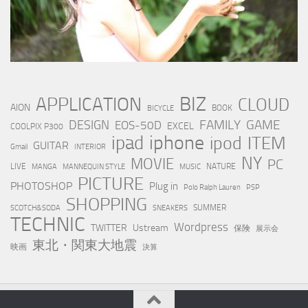
BIZ
APPLICATION
CLOUD
AION
BOOK
BICYCLE
FAMILY
GAME
DESIGN
EOS-50D
EXCEL
COOLPIX P300
iphone
ipad
ipod
ITEM
GUITAR
Gmail
INTERIOR
NY
MOVIE
PC
LIVE
NATURE
MANGA
MANNEQUIN STYLE
MUSIC
PICTURE
PHOTOSHOP
Plug in
Polo Ralph Lauren
PSP
SHOPPING
SUMMER
SCOTCH&SODA
SNEAKERS
TECHNIC
Wordpress
TWITTER
Ustream
保険
展示会
東北・関東大地震
映画
決算