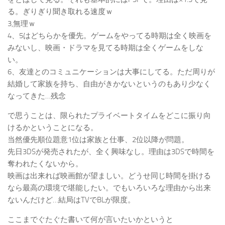
る。ぎりぎり聞き取れる速度ｗ
3,無理ｗ
4、5はどちらかを優先。ゲームをやってる時期は全く映画を
みないし、映画・ドラマを見てる時期は全くゲームをしな
い。
6、友達とのコミュニケーションは大事にしてる。ただ周りが
結婚して家族を持ち、自由がきかないというのもあり少なく
なってきた…残念
で思うことは、限られたプライベートタイムをどこに振り向
けるかということになる。
当然優先順位題意1位は家族と仕事、2位以降が問題。
先日3DSが発売されたが、全く興味なし。理由は3DSで時間を
奪われたくないから。
映画は出来れば映画館が望ましい。どうせ同じ時間を掛ける
なら最高の環境で堪能したい。でもいろいろな理由から出来
ないんだけど…結局はTVでBLが限度。
ここまでぐたぐた書いて何が言いたいかというと