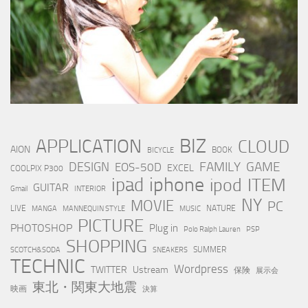
BIZ
APPLICATION
CLOUD
AION
BOOK
BICYCLE
FAMILY
GAME
DESIGN
EOS-50D
EXCEL
COOLPIX P300
iphone
ipad
ipod
ITEM
GUITAR
Gmail
INTERIOR
NY
MOVIE
PC
LIVE
NATURE
MANGA
MANNEQUIN STYLE
MUSIC
PICTURE
PHOTOSHOP
Plug in
Polo Ralph Lauren
PSP
SHOPPING
SUMMER
SCOTCH&SODA
SNEAKERS
TECHNIC
Wordpress
TWITTER
Ustream
保険
展示会
東北・関東大地震
映画
決算