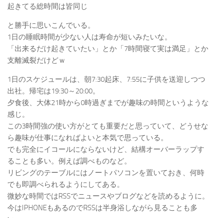
起きてる総時間は皆同じ
と勝手に思いこんでいる。
1日の睡眠時間が少ない人は寿命が短いみたいな。
「出来るだけ起きていたい」とか「7時間寝て実は満足」とか
支離滅裂だけどｗ
1日のスケジュールは、朝7:30起床、7:55に子供を送迎しつつ
出社。帰宅は19:30～20:00。
夕食後、大体21時から0時過ぎまでが趣味の時間というような
感じ。
この3時間強の使い方がとても重要だと思っていて、どうせな
ら趣味が仕事になればよいと本気で思っている。
でも完全にイコールにならないけど、結構オーバーラップす
ることも多い。例えば調べものなど。
リビングのテーブルにはノートパソコンを置いておき、何時
でも即調べられるようにしてある。
微妙な時間ではRSSでニュースやブログなどを読めるように。
今はIPHONEもあるのでRSSは半身浴しながら見ることも多