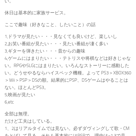
い。
休日は基本的に家族サービス。
ここで趣味（好きなこと、したいこと）の話
1,ドラマが見たい・・・見なくても良いけど、楽しいし
2,お笑い番組が見たい・・・見たい番組が凄く多い
3,ギターを弾きたい・・・昔からの趣味
4,ゲームにはまりたい・・・テトリスや将棋などは好きじゃな
い。RPGやSLGにはまりたい。いろんなストーリーに感動した
い。どうせやるならハイスペック機種。よって PS3＞XBOX360
＞Wii＞PSP＞DSの順。結果的にPSP、DSゲームはやることは
ない。ほとんどPS3。
5,映画が見たい
6,etc
全部は無理。
だけど工夫はしている。
1、2はリアルタイムでは見ない。必ずダヴィングして歌・CM
をとばして見る。それも基本的にはPSPで。理由は×1.3で見