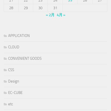
21
22
23
24
25
26
27
28
29
30
31
« 2月
4月 »
APPLICATION
CLOUD
CONVENIENT GOODS
CSS
Design
EC-CUBE
etc