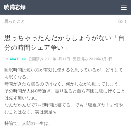
暁備忘録
コンテンツへスキップ
思ったこと
1
思っちゃったんだからしょうがない「自
分の時間シェア争い」
BY
AKATSUKI
· 公開済み
2011年3月11日
· 更新済み
2011年3月7日
睡眠時間は短い方が有効に使えると思っているが、どうして
も眠くなる。
時間がきたら寝るのではなく、何かしながら眠ってしまう。
その時間が大体0時過ぎ。振り返ると自ら布団に寝に行くこと
は先ず無いなぁ。
なんだかんだで7～8時間は寝てる。でも「寝過ぎた！」悔や
むことはなく、実は満足ｗ
持論で、人間の一生は、