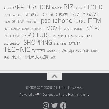
BIZ
APPLICATION
CLOUD
AION
BOOK
BICYCLE
FAMILY
GAME
DESIGN
EOS-50D
EXCEL
COOLPIX P300
iphone
ipad
ipod
ITEM
GUITAR
Gmail
INTERIOR
NY
MOVIE
PC
LIVE
NATURE
MANGA
MANNEQUIN STYLE
MUSIC
PICTURE
PHOTOSHOP
Plug in
Polo Ralph Lauren
PSP
SHOPPING
SUMMER
SCOTCH&SODA
SNEAKERS
TECHNIC
Wordpress
TWITTER
Ustream
保険
展示会
東北・関東大地震
映画
決算
暁備忘録 © 2026. All Rights Reserved.
Powered by
- Designed with the
Hueman theme