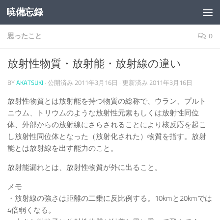
暁備忘録
コンテンツへスキップ
思ったこと
0
放射性物質・放射能・放射線の違い
BY
AKATSUKI
· 公開済み
2011年3月16日
· 更新済み
2011年3月16日
放射性物質とは放射能を持つ物質の総称で、ウラン、プルト
ニウム、トリウムのような放射性元素もしくは放射性同位
体、外部からの放射線にさらされることにより核反応を起こ
し放射性同位体となった（放射化された）物質を指す。放射
能とは放射線を出す能力のこと。
放射能漏れとは、放射性物質が外に出ること。
メモ
・放射線の強さは距離の二乗に反比例する。10kmと20kmでは
4倍弱くなる。