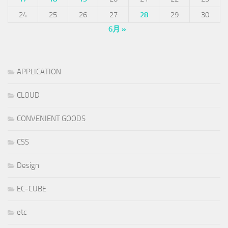
24
25
26
27
28
29
30
6月 »
APPLICATION
CLOUD
CONVENIENT GOODS
CSS
Design
EC-CUBE
etc