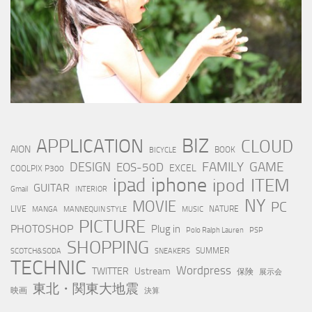
BIZ
APPLICATION
CLOUD
AION
BOOK
BICYCLE
FAMILY
GAME
DESIGN
EOS-50D
EXCEL
COOLPIX P300
iphone
ipad
ipod
ITEM
GUITAR
Gmail
INTERIOR
NY
MOVIE
PC
LIVE
NATURE
MANGA
MANNEQUIN STYLE
MUSIC
PICTURE
PHOTOSHOP
Plug in
Polo Ralph Lauren
PSP
SHOPPING
SUMMER
SCOTCH&SODA
SNEAKERS
TECHNIC
Wordpress
TWITTER
Ustream
保険
展示会
東北・関東大地震
映画
決算