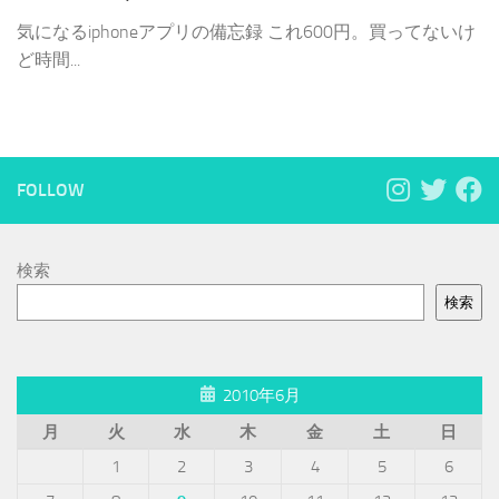
気になるiphoneアプリの備忘録 これ600円。買ってないけ
ど時間...
FOLLOW
検索
検索
2010年6月
月
火
水
木
金
土
日
1
2
3
4
5
6