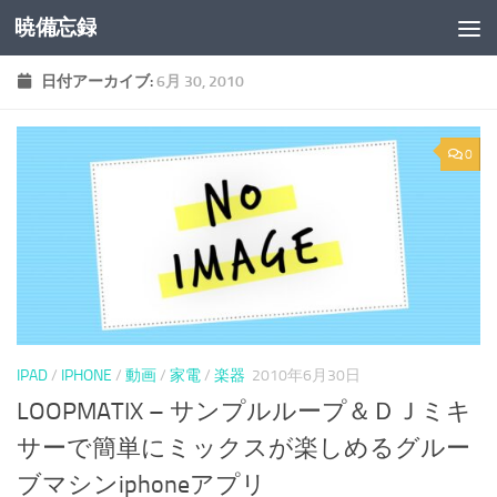
暁備忘録
コンテンツへスキップ
日付アーカイブ:
6月 30, 2010
0
IPAD
/
IPHONE
/
動画
/
家電
/
楽器
2010年6月30日
LOOPMATIX – サンプルループ＆ＤＪミキ
サーで簡単にミックスが楽しめるグルー
ブマシンiphoneアプリ