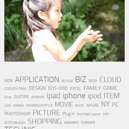
BIZ
APPLICATION
CLOUD
AION
BOOK
BICYCLE
FAMILY
GAME
DESIGN
EOS-50D
EXCEL
COOLPIX P300
iphone
ipad
ipod
ITEM
GUITAR
Gmail
INTERIOR
NY
MOVIE
PC
LIVE
NATURE
MANGA
MANNEQUIN STYLE
MUSIC
PICTURE
PHOTOSHOP
Plug in
Polo Ralph Lauren
PSP
SHOPPING
SUMMER
SCOTCH&SODA
SNEAKERS