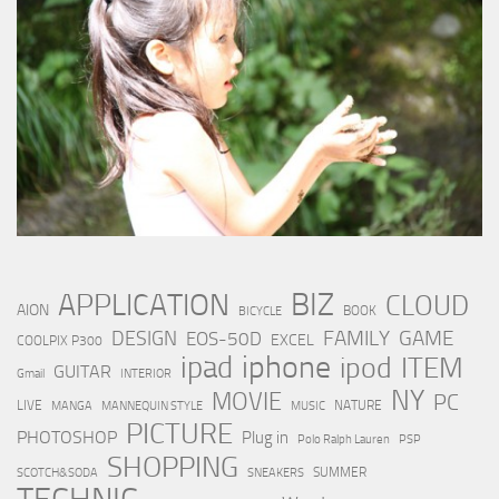
BIZ
APPLICATION
CLOUD
AION
BOOK
BICYCLE
FAMILY
GAME
DESIGN
EOS-50D
EXCEL
COOLPIX P300
iphone
ipad
ipod
ITEM
GUITAR
Gmail
INTERIOR
NY
MOVIE
PC
LIVE
NATURE
MANGA
MANNEQUIN STYLE
MUSIC
PICTURE
PHOTOSHOP
Plug in
Polo Ralph Lauren
PSP
SHOPPING
SUMMER
SCOTCH&SODA
SNEAKERS