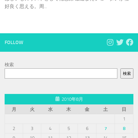
好良く思える。周...
FOLLOW
検索
検索
2010年8月
月
火
水
木
金
土
日
1
2
3
4
5
6
7
8