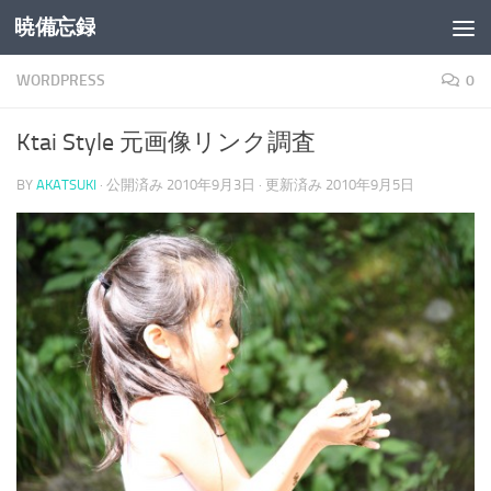
暁備忘録
コンテンツへスキップ
WORDPRESS
0
Ktai Style 元画像リンク調査
BY
AKATSUKI
· 公開済み
2010年9月3日
· 更新済み
2010年9月5日