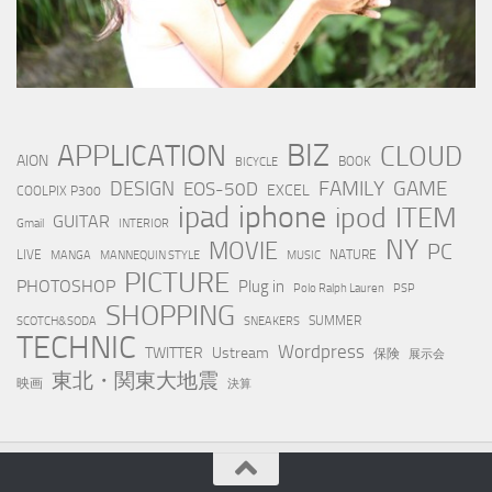
BIZ
APPLICATION
CLOUD
AION
BOOK
BICYCLE
FAMILY
GAME
DESIGN
EOS-50D
EXCEL
COOLPIX P300
iphone
ipad
ipod
ITEM
GUITAR
Gmail
INTERIOR
NY
MOVIE
PC
LIVE
NATURE
MANGA
MANNEQUIN STYLE
MUSIC
PICTURE
PHOTOSHOP
Plug in
Polo Ralph Lauren
PSP
SHOPPING
SUMMER
SCOTCH&SODA
SNEAKERS
TECHNIC
Wordpress
TWITTER
Ustream
保険
展示会
東北・関東大地震
映画
決算