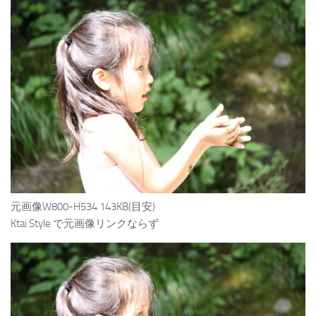
元画像W800-H534 143KB(目安)
Ktai Style で元画像リンクならず