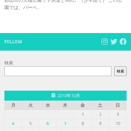
郡山市の大槻公園で子供達とBBQ。（少年団で） この公
園では、バーベ...
FOLLOW
検索
検索
2010年10月
月
火
水
木
金
土
日
1
2
3
4
5
6
7
8
9
10