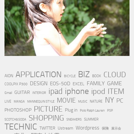
BIZ
APPLICATION
CLOUD
AION
BOOK
BICYCLE
FAMILY
GAME
DESIGN
EOS-50D
EXCEL
COOLPIX P300
iphone
ipad
ipod
ITEM
GUITAR
Gmail
INTERIOR
NY
MOVIE
PC
LIVE
NATURE
MANGA
MANNEQUIN STYLE
MUSIC
PICTURE
PHOTOSHOP
Plug in
Polo Ralph Lauren
PSP
SHOPPING
SUMMER
SCOTCH&SODA
SNEAKERS
TECHNIC
Wordpress
TWITTER
Ustream
保険
展示会