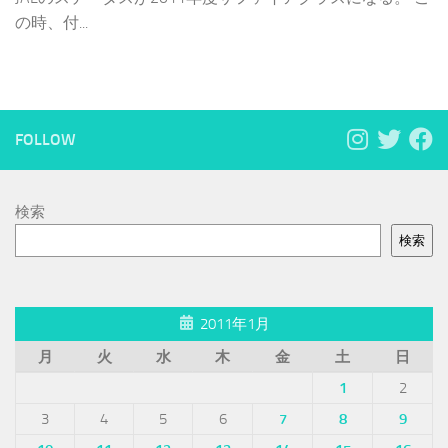
の時、付...
FOLLOW
検索
検索
2011年1月
月
火
水
木
金
土
日
1
2
3
4
5
6
7
8
9