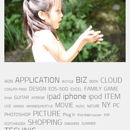
BIZ
APPLICATION
CLOUD
AION
BOOK
BICYCLE
FAMILY
GAME
DESIGN
EOS-50D
EXCEL
COOLPIX P300
iphone
ipad
ipod
ITEM
GUITAR
Gmail
INTERIOR
NY
MOVIE
PC
LIVE
NATURE
MANGA
MANNEQUIN STYLE
MUSIC
PICTURE
PHOTOSHOP
Plug in
Polo Ralph Lauren
PSP
SHOPPING
SUMMER
SCOTCH&SODA
SNEAKERS