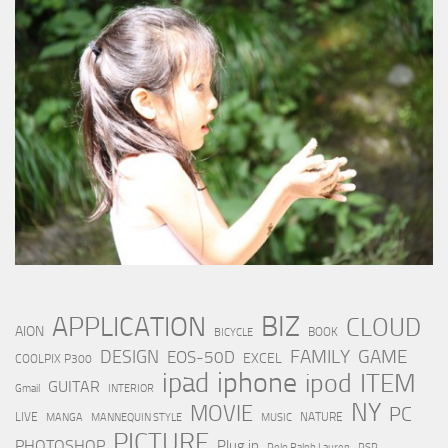
BIZ
APPLICATION
CLOUD
AION
BOOK
BICYCLE
FAMILY
GAME
DESIGN
EOS-50D
EXCEL
COOLPIX P300
iphone
ipad
ipod
ITEM
GUITAR
Gmail
INTERIOR
NY
MOVIE
PC
LIVE
NATURE
MANGA
MANNEQUIN STYLE
MUSIC
PICTURE
PHOTOSHOP
Plug in
Polo Ralph Lauren
PSP