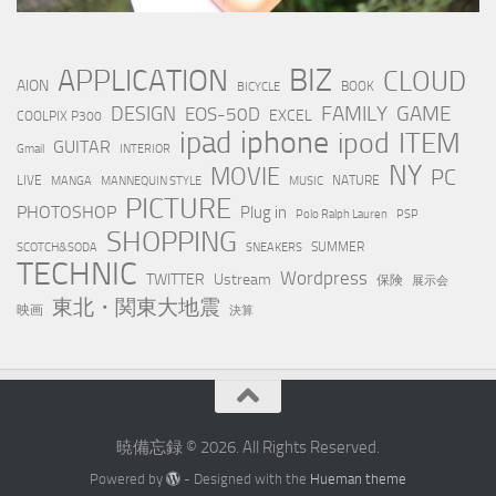
BIZ
APPLICATION
CLOUD
AION
BOOK
BICYCLE
FAMILY
GAME
DESIGN
EOS-50D
EXCEL
COOLPIX P300
iphone
ipad
ipod
ITEM
GUITAR
Gmail
INTERIOR
NY
MOVIE
PC
LIVE
NATURE
MANGA
MANNEQUIN STYLE
MUSIC
PICTURE
PHOTOSHOP
Plug in
Polo Ralph Lauren
PSP
SHOPPING
SUMMER
SCOTCH&SODA
SNEAKERS
TECHNIC
Wordpress
TWITTER
Ustream
保険
展示会
東北・関東大地震
映画
決算
暁備忘録 © 2026. All Rights Reserved.
Powered by
- Designed with the
Hueman theme