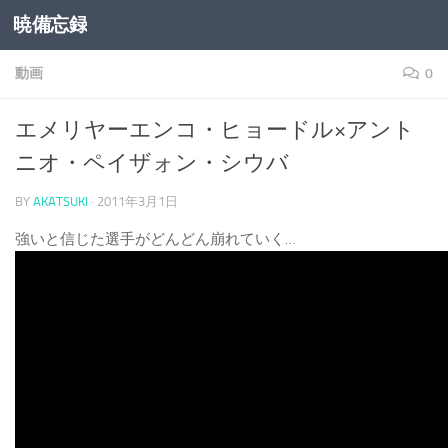
暁備忘録
コンテンツへスキップ
動画
0
エメリヤーエンコ・ヒョードル×アント
ニオ・ペイザォン・シウバ
BY
AKATSUKI
·
2011年3月1日
強いと信じた選手がどんどん崩れていく…