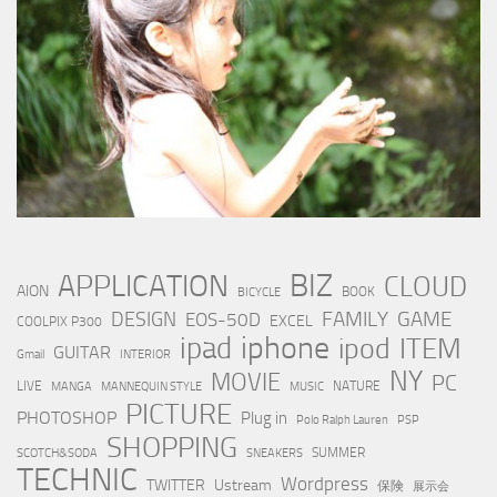
BIZ
APPLICATION
CLOUD
AION
BOOK
BICYCLE
FAMILY
GAME
DESIGN
EOS-50D
EXCEL
COOLPIX P300
iphone
ipad
ipod
ITEM
GUITAR
Gmail
INTERIOR
NY
MOVIE
PC
LIVE
NATURE
MANGA
MANNEQUIN STYLE
MUSIC
PICTURE
PHOTOSHOP
Plug in
Polo Ralph Lauren
PSP
SHOPPING
SUMMER
SCOTCH&SODA
SNEAKERS
TECHNIC
Wordpress
TWITTER
Ustream
保険
展示会