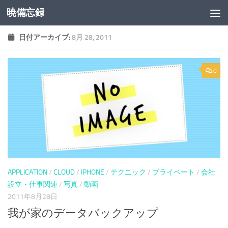
暁備忘録
コンテンツへスキップ
日付アーカイブ:
8月 28, 2011
0
APPLICATION
/
CLOUD
/
IPHONE
/
テクニック
/
プライベート
/
会社
設立・仕事関連
/
写真
/
動画
2011年8月28日
我が家のデータバックアップ