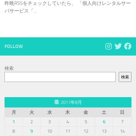
昨晩RSSをチェックしていたら、 「個人向けレンタルサー
バサービス「...
FOLLOW
検索
検索
2011年8月
月
火
水
木
金
土
日
1
2
3
4
5
6
7
8
9
10
11
12
13
14